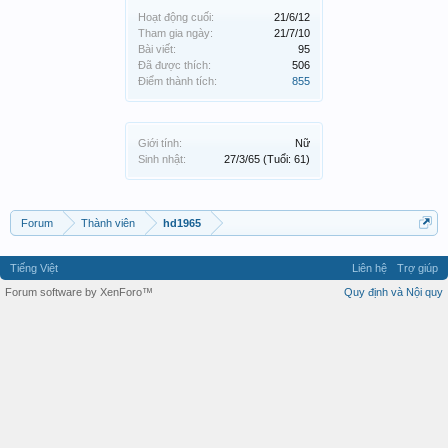
Hoạt động cuối:
21/6/12
Tham gia ngày:
21/7/10
Bài viết:
95
Đã được thích:
506
Điểm thành tích:
855
Giới tính:
Nữ
Sinh nhật:
27/3/65
(Tuổi: 61)
Forum
Thành viên
hd1965
Tiếng Việt
Liên hệ
Trợ giúp
Forum software by XenForo™
Quy định và Nội quy