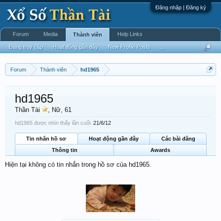
Đăng nhập | Đăng ký
Forum
Media
Help Links
Thành viên
Đang truy cập
Hoạt động gần đây
New Profile Posts
...
Forum
Thành viên
hd1965
hd1965
Thần Tài
, Nữ, 61
hd1965 được nhìn thấy lần cuối:
21/6/12
Tin nhắn hồ sơ
Hoạt động gần đây
Các bài đăng
Thông tin
Awards
Hiện tại không có tin nhắn trong hồ sơ của hd1965.