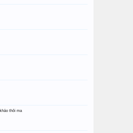
Gh0st
Củ Hành
Gh0st
Củ Hành
khảo thôi ma