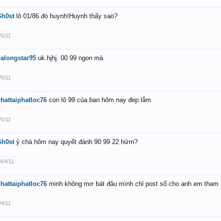
Gh0st
lô 01/86 đó huynh!Huynh thấy sao?
/5/11
alongstar95
uk.hjhj. 00 99 ngon mà
/5/11
hattaiphatloc76
con lô 99 của ban hôm nay đep lắm
/5/11
Gh0st
ý chà hôm nay quyết đánh 90 99 22 hửm?
4/4/11
hattaiphatloc76
minh không mơ bát đâu mình chỉ post số cho anh em tham 
/4/11