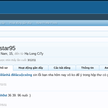
 cập
Hoạt động gần đây
New Profile Posts
star95
, Nam, 15,
đến từ
Hạ Long CiTy
ược nhìn thấy lần cuối:
3/12/11
 hồ sơ
Hoạt động gần đây
Các bài đăng
Thông tin
Aw
êlànhà đềlàcuộcsống
xin lỗi bạn nha hôm nay vô ko để ý trong hộp thư c
/11/11
Gh0st
36 39. 96 nuôi :)
7/5/11