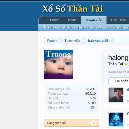
Forum
Media
Help Links
Thành viên
Thành viên tiêu biểu
Thành viên đã đăng ký
Đang truy
Forum
Thành viên
halongstar95
halong
Thần Tài
halongstar95 đ
Tin nhắn
Hoạt động cuối:
3/12/11
đ
Tham gia ngày:
9/12/10
Bài viết:
376
8
Đã được thích:
5,289
Điểm thành tích:
554
Đang theo dõi
2
2