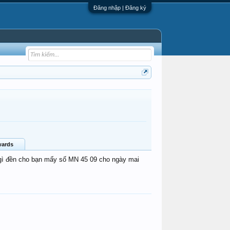
Đăng nhập | Đăng ký
ards
ó gì đền cho bạn mấy số MN 45 09 cho ngày mai