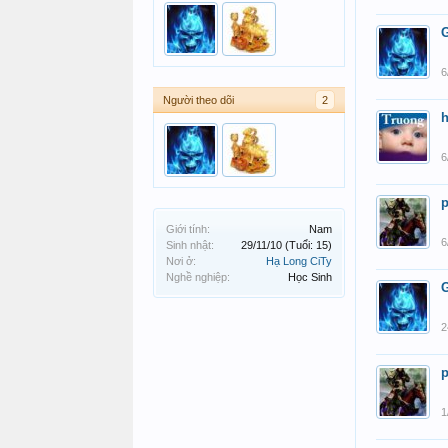
6
Người theo dõi
2
h
6
p
Giới tính:
Nam
6
Sinh nhật:
29/11/10
(Tuổi: 15)
Nơi ở:
Hạ Long CiTy
Nghề nghiệp:
Học Sinh
2
p
1