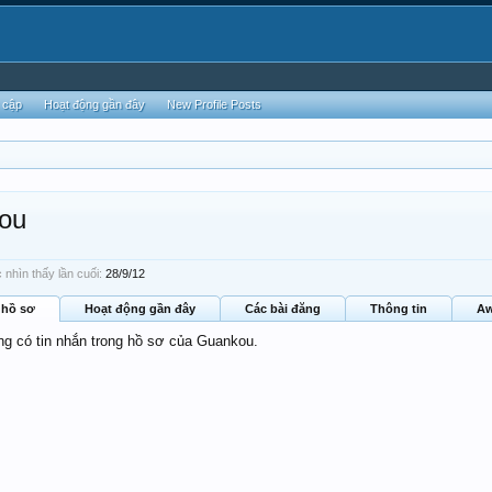
 cập
Hoạt động gần đây
New Profile Posts
ou
nhìn thấy lần cuối:
28/9/12
 hồ sơ
Hoạt động gần đây
Các bài đăng
Thông tin
Aw
ông có tin nhắn trong hồ sơ của Guankou.