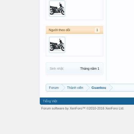
Người theo dõi
1
Sinh nhật:
Tháng năm 1
Forum
Thành viên
Guankou
Tiếng Việt
Forum software by XenForo™
©2010-2016 XenForo Ltd.