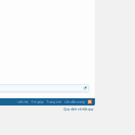
NeverDie
NeverDie
Liên hệ
Trợ giúp
Trang chủ
Lên đầu trang
Quy định và Nội quy