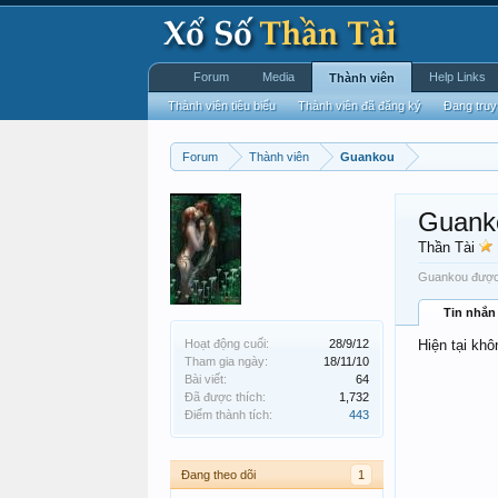
Forum
Media
Help Links
Thành viên
Thành viên tiêu biểu
Thành viên đã đăng ký
Đang truy
Forum
Thành viên
Guankou
Guank
Thần Tài
Guankou được 
Tin nhắn
Hoạt động cuối:
28/9/12
Hiện tại kh
Tham gia ngày:
18/11/10
Bài viết:
64
Đã được thích:
1,732
Điểm thành tích:
443
Đang theo dõi
1