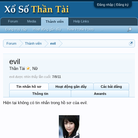
Đăng nhập | Đăng ký
Forum
Media
Help Links
Thành viên
Đang truy cập
Hoạt động gần đây
New Profile Posts
...
Forum
Thành viên
evil
evil
Thần Tài
, Nữ
evil được nhìn thấy lần cuối:
7/8/11
Tin nhắn hồ sơ
Hoạt động gần đây
Các bài đăng
Thông tin
Awards
Hiện tại không có tin nhắn trong hồ sơ của evil.