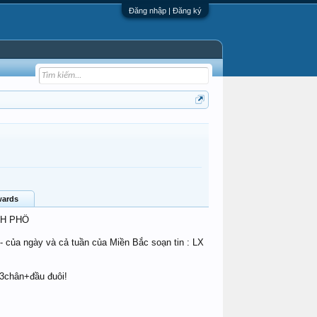
Đăng nhập | Đăng ký
ards
NH PHỐ
t- của ngày và cả tuần của Miền Bắc soạn tin : LX
+3chân+đầu đuôi!