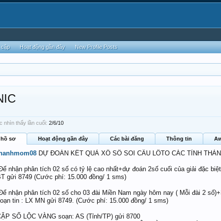
 cập
Hoạt động gần đây
New Profile Posts
NIC
nhìn thấy lần cuối:
2/6/10
 hồ sơ
Hoạt động gần đây
Các bài đăng
Thông tin
Aw
thanhmom08
DỰ ĐOÁN KẾT QUẢ XỔ SỐ SOI CẦU LÔTO CÁC TỈNH THÀ
Để nhận phân tích 02 số có tỷ lệ cao nhất+dự đoán 2số cuối của giải đặc biệ
T gửi 8749 (Cước phí: 15.000 đồng/ 1 sms)
Để nhận phân tích 02 số cho 03 đài Miền Nam ngày hôm nay ( Mỗi đài 2 số)
oạn tin : LX MN gửi 8749. (Cước phí: 15.000 đồng/ 1 sms)
ẶP SỐ LỘC VÀNG soạn: AS (Tỉnh/TP) gửi 8700