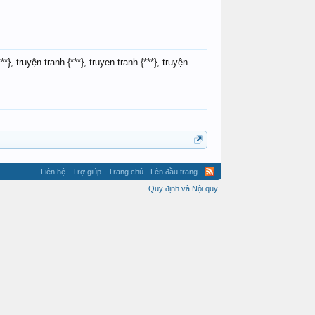
{***}, truyện tranh {***}, truyen tranh {***}, truyện
Liên hệ
Trợ giúp
Trang chủ
Lên đầu trang
Quy định và Nội quy