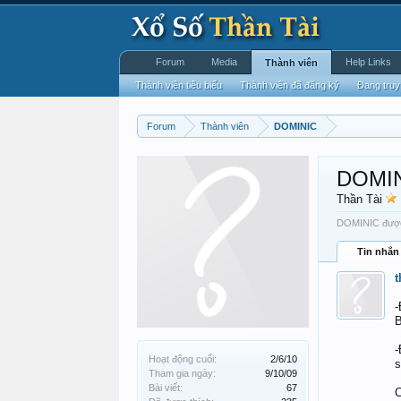
Forum
Media
Help Links
Thành viên
Thành viên tiêu biểu
Thành viên đã đăng ký
Đang truy
Forum
Thành viên
DOMINIC
DOMI
Thần Tài
DOMINIC được 
Tin nhắn
-
B
-
Hoạt động cuối:
2/6/10
s
Tham gia ngày:
9/10/09
Bài viết:
67
C