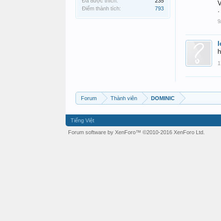
Đã được thích:
235
V
Điểm thành tích:
793
·
9
l
h
1
Forum
Thành viên
DOMINIC
Tiếng Việt
Forum software by XenForo™
©2010-2016 XenForo Ltd.