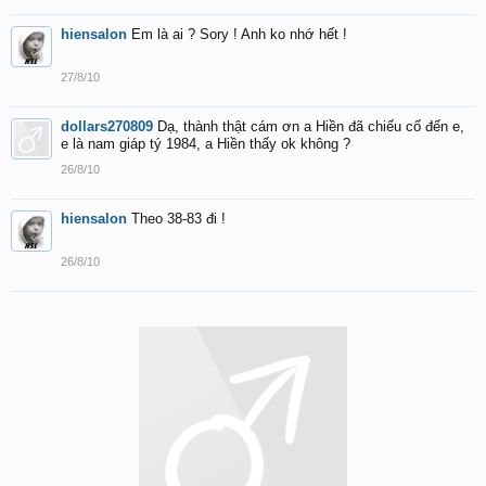
hiensalon
Em là ai ? Sory ! Anh ko nhớ hết !
27/8/10
dollars270809
Dạ, thành thật cám ơn a Hiền đã chiếu cố đến e,
e là nam giáp tý 1984, a Hiền thấy ok không ?
26/8/10
hiensalon
Theo 38-83 đi !
26/8/10