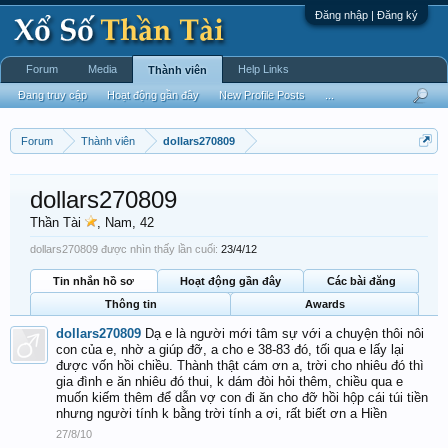
Đăng nhập | Đăng ký
Forum
Media
Help Links
Thành viên
Đang truy cập
Hoạt động gần đây
New Profile Posts
...
Forum
Thành viên
dollars270809
dollars270809
Thần Tài
, Nam, 42
dollars270809 được nhìn thấy lần cuối:
23/4/12
Tin nhắn hồ sơ
Hoạt động gần đây
Các bài đăng
Thông tin
Awards
dollars270809
Dạ e là người mới tâm sự với a chuyện thôi nôi
con của e, nhờ a giúp đỡ, a cho e 38-83 đó, tối qua e lấy lại
được vốn hồi chiều. Thành thật cám ơn a, trời cho nhiêu đó thì
gia đình e ăn nhiêu đó thui, k dám đòi hỏi thêm, chiều qua e
muốn kiếm thêm để dẫn vợ con đi ăn cho đỡ hồi hộp cái túi tiền
nhưng người tính k bằng trời tính a ơi, rất biết ơn a Hiền
27/8/10