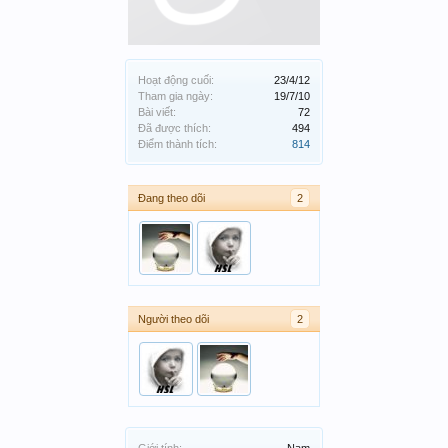
Hoạt động cuối:
23/4/12
Tham gia ngày:
19/7/10
Bài viết:
72
Đã được thích:
494
Điểm thành tích:
814
Đang theo dõi
2
Người theo dõi
2