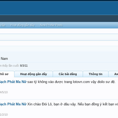
 cập
Hoạt động gần đây
New Profile Posts
, Nam
n thấy lần cuối:
8/3/11
 hồ sơ
Hoạt động gần đây
Các bài đăng
Thông tin
Aw
Bạch Phát Ma Nữ
sao tỷ không vào được trang lotovn.com vậy đoilo sư đệ.
4/5/10
Bạch Phát Ma Nữ
Xin chào Đói Lô, bạn ở đâu vậy. Nếu bạn đồng ý kết bạn v
1/2/10