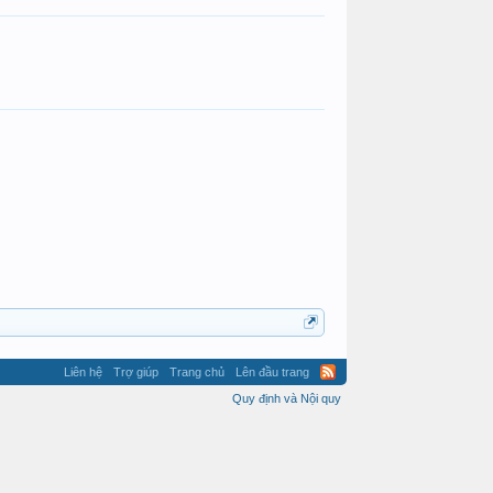
Bạch Phát Ma Nữ
Bạch Phát Ma Nữ
Liên hệ
Trợ giúp
Trang chủ
Lên đầu trang
Quy định và Nội quy