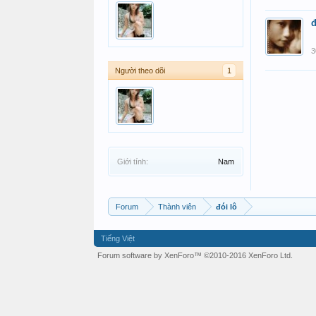
đ
3
Người theo dõi
1
Giới tính:
Nam
Forum
Thành viên
đói lô
Tiếng Việt
Forum software by XenForo™
©2010-2016 XenForo Ltd.