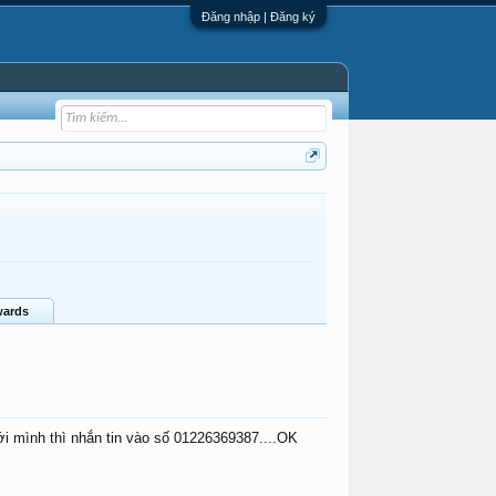
Đăng nhập | Đăng ký
ards
ới mình thì nhắn tin vào số 01226369387....OK