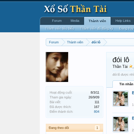
Forum
Media
Help Links
Thành viên
Thành viên tiêu biểu
Thành viên đã đăng ký
Đang truy
Forum
Thành viên
đói lô
đói lô
Thần Tài
đói lô được nhì
Tin nhắn
Hoạt động cuối:
8/3/11
Tham gia ngày:
26/9/09
Bài viết:
111
1
Đã được thích:
167
Điểm thành tích:
804
Đang theo dõi
1
2