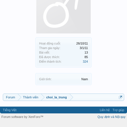
Hoạt động cuối:
26/10/11
Tham gia ngày:
3/1/11
Bài viết:
13
Đã được thích:
85
Điểm thành tích:
324
Giới tính:
Nam
Forum
Thành viên
choi_la_trung
Tiếng Việt
Liên hệ
Trợ giúp
Forum software by XenForo™
Quy định và Nội quy