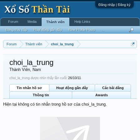
Đăng nhập | Đăng ký
Forum
Media
Help Links
Thành viên
Đang truy cập
Hoạt động gần đây
New Profile Posts
...
Forum
Thành viên
choi_la_trung
choi_la_trung
Thành Viên
, Nam
choi_la_trung được nhìn thấy lần cuối:
26/10/11
Tin nhắn hồ sơ
Hoạt động gần đây
Các bài đăng
Thông tin
Awards
Hiện tại không có tin nhắn trong hồ sơ của choi_la_trung.