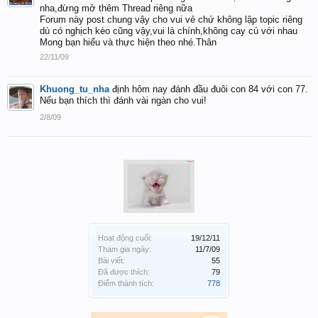
nha,đừng mở thêm Thread riêng nữa
Forum này post chung vậy cho vui vẻ chứ không lập topic riêng
dù có nghịch kèo cũng vậy,vui là chính,không cay cú với nhau
Mong bạn hiểu và thực hiện theo nhé.Thân
22/11/09
Khuong_tu_nha
định hôm nay đánh đầu đuôi con 84 với con 77.
Nếu bạn thích thì đánh vài ngàn cho vui!
2/8/09
Hoạt động cuối:
19/12/11
Tham gia ngày:
11/7/09
Bài viết:
55
Đã được thích:
79
Điểm thành tích:
778