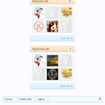
Đang theo dõi
10
Xem tất cả
Người theo dõi
9
Xem tất cả
Forum
Thành viên
cat u