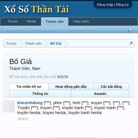
Đăng nhập | Đăng ký
Forum
Media
Help Links
Thành viên
Đang truy cập
Hoạt động gần đây
New Profile Posts
...
Forum
Thành viên
Bố Già
Bố Già
Thành Viên
, Nam
Bố Già được nhìn thấy lần cuối:
6/11/10
Tin nhắn hồ sơ
Hoạt động gần đây
Các bài đăng
Thông tin
Awards
kimsinhdong
{***}, phim {***}, hinh {***}, truyen {***}, {***}, {***},
Truyện {***}, truyen {***}, truyện tranh {***}, truyen tranh {***},
truyện hentai, truyen hentai, truyện tranh hentai
18/4/11