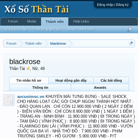
Đăng nhập | Đăng ký
Forum
Media
Help Links
Thành viên
Đang truy cập
Hoạt động gần đây
New Profile Posts
...
Forum
Thành viên
blackrose
blackrose
Thần Tài
, Nữ, 49
Tin nhắn hồ sơ
Hoạt động gần đây
Các bài đăng
Thông tin
Awards
aocuoimoc.vn
KHUYẾN MÃI TƯNG BỪNG - SALE SHOCK
CHO HÀNG LOẠT CÁC GÓI CHỤP NGOẠI THÀNH HOT NHẤT :
- ĐẢO QUAN LẠN : CHỈ CÒN 12.900.000 VNĐ ( 2 NGÀY 2 ĐÊM
) - BIỂN VÂN ĐỒN : CHỈ CÒN 8.900.000 VNĐ ( 1 NGÀY 1 ĐÊM )
- TRÀNG AN - NINH BÌNH : 11.900.000 VNĐ ( ĐI TRONG NGÀY )
- TAM ĐẢO ( VĨNH PHÚC ) : 8.900.000 VNĐ ( ĐI TRONG NGÀY )
- FLAMINGO ĐẠI LẢI ( VĨNH PHÚC ) : 11.900.000 VNĐ - VƯỜN
QUỐC GIA BA VÌ - NHÀ THỜ ĐỔ : 7.900.000 VNĐ - PHIM
TRƯỜNG SMILEY - HỒ GƯƠM : 5.900.000 VNĐ - P/T