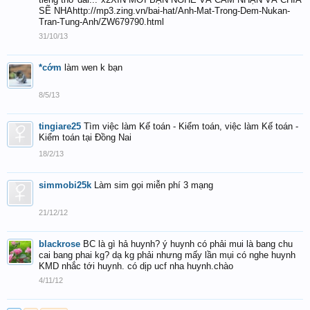
SẼ NHAhttp://mp3.zing.vn/bai-hat/Anh-Mat-Trong-Dem-Nukan-
Tran-Tung-Anh/ZW679790.html
31/10/13
*cớm
làm wen k bạn
8/5/13
tingiare25
Tìm việc làm Kế toán - Kiểm toán, việc làm Kế toán -
Kiểm toán tại Đồng Nai
18/2/13
simmobi25k
Làm sim gọi miễn phí 3 mạng
21/12/12
blackrose
BC là gì hả huynh? ý huynh có phải mui là bang chu
cai bang phai kg? dạ kg phải nhưng mấy lần mụi có nghe huynh
KMD nhắc tới huynh. có dịp ucf nha huynh.chào
4/11/12