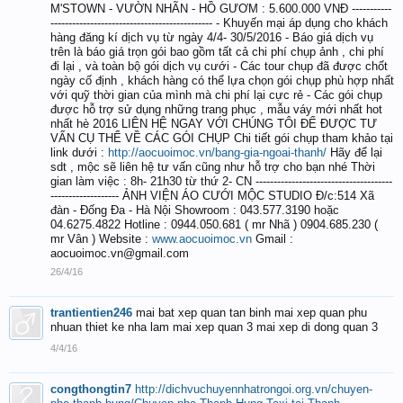
M'STOWN - VƯỜN NHÃN - HỒ GƯƠM : 5.600.000 VNĐ -----------
--------------------------------------------- - Khuyến mại áp dụng cho khách
hàng đăng kí dịch vụ từ ngày 4/4- 30/5/2016 - Báo giá dịch vụ
trên là báo giá trọn gói bao gồm tất cả chi phí chụp ảnh , chi phí
đi lại , và toàn bộ gói dịch vụ cưới - Các tour chụp đã được chốt
ngày cố định , khách hàng có thể lựa chọn gói chụp phù hợp nhất
với quỹ thời gian của mình mà chi phí lại cực rẻ - Các gói chụp
được hỗ trợ sử dụng những trang phục , mẫu váy mới nhất hot
nhất hè 2016 LIÊN HỆ NGAY VỚI CHÚNG TÔI ĐỂ ĐƯỢC TƯ
VẤN CỤ THỂ VỀ CÁC GÓI CHỤP Chi tiết gói chụp tham khảo tại
link dưới :
http://aocuoimoc.vn/bang-gia-ngoai-thanh/
Hãy để lại
sdt , mộc sẽ liên hệ tư vấn cũng như hỗ trợ cho bạn nhé Thời
gian làm việc : 8h- 21h30 từ thứ 2- CN --------------------------------------
------------------- ẢNH VIỆN ÁO CƯỚI MỘC STUDIO Đ/c:514 Xã
đàn - Đống Đa - Hà Nội Showroom : 043.577.3190 hoặc
04.6275.4822 Hotline : 0944.050.681 ( mr Nhã ) 0904.685.230 (
mr Vân ) Website :
www.aocuoimoc.vn
Gmail :
aocuoimoc.vn@gmail.com
26/4/16
trantientien246
mai bat xep quan tan binh mai xep quan phu
nhuan thiet ke nha lam mai xep quan 3 mai xep di dong quan 3
4/4/16
congthongtin7
http://dichvuchuyennhatrongoi.org.vn/chuyen-