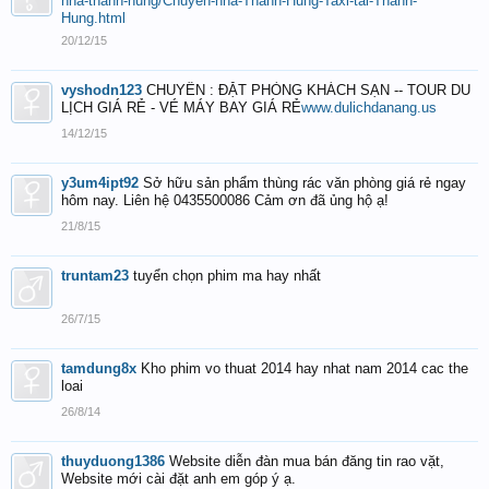
nha-thanh-hung/Chuyen-nha-Thanh-Hung-Taxi-tai-Thanh-
Hung.html
20/12/15
vyshodn123
CHUYÊN : ĐẶT PHÒNG KHÁCH SẠN -- TOUR DU
LỊCH GIÁ RẺ - VÉ MÁY BAY GIÁ RẺ
www.dulichdanang.us
14/12/15
y3um4ipt92
Sở hữu sản phẩm thùng rác văn phòng giá rẻ ngay
hôm nay. Liên hệ 0435500086 Cảm ơn đã ủng hộ ạ!
21/8/15
truntam23
tuyển chọn phim ma hay nhất
26/7/15
tamdung8x
Kho phim vo thuat 2014 hay nhat nam 2014 cac the
loai
26/8/14
thuyduong1386
Website diễn đàn mua bán đăng tin rao vặt,
Website mới cài đặt anh em góp ý ạ.