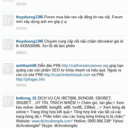
16/7/14
thuyduong1386
Forum mua bán rao vặt đăng tin rao vặt, Forum
mới xây dựng anh em góp ý ạ.
14/7/14
thuyduong1386
Chuyên cung cấp nồi nấu chậm bbcooker giá rẻ
lh 0435500086. Xin lỗi đã làm phiền
28/6/14
anhthanh86
Diễn đàn PR6
http://californiainvasives.org
giúp bạn
quảng cáo sản phẩm SEO từ khóa nhanh và hiệu quả. Ngoài ra
còn có site PR8
http://coachrobertstaub.com
và PR6
http://jofogas.info
23/4/14
betbong_01
DỊCH VỤ CÀI IBET888, BONG88, SBOBET,
3IN1BET....UY TÍN, TRÁCH NHIỆM !+ Chém gió, tán gẫu;+ Xem
kèo online: ibet888, bong88, w88, fun88, 138bet...;+ Xem bóng đá
online;+ Trang tổng hợp kết quả;+ Tổng hợp link vào tất cả các
trang bóng đá;+ Phần mềm vào các trang bóng không lo bị chặn;*
Website:
www.dichvubongda.com*
Hotline: 0905.896.338* Yahoo:
dichvubongda* Skype: dichvubongda