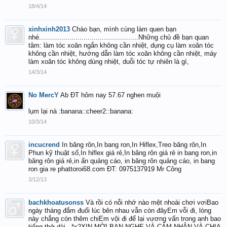
18/4/14
xinhxinh2013
Chào bạn, mình cùng làm quen bạn
nhé.................................................Những chủ đề bạn quan
tâm: làm tóc xoăn ngắn không cần nhiệt, dụng cụ làm xoăn tóc
không cần nhiệt, hướng dẫn làm tóc xoăn không cần nhiệt, máy
làm xoăn tóc không dùng nhiệt, duỗi tóc tự nhiên là gì,
14/3/14
No MercY
Ab ĐT hôm nay 57.67 nghen muội
lụm lại nà :banana::cheer2::banana:
10/3/14
incucrend
In băng rôn,In bang ron,In Hiflex,Treo băng rôn,In
Phun kỹ thuật số,In hiflex giá rẻ,In băng rôn giá rẻ in bang ron,in
băng rôn giá rẻ,in ấn quảng cáo, in băng rôn quảng cáo, in bang
ron gia re phattoroi68.com ĐT: 0975137919 Mr Công
3/12/13
bachkhoatusonss
Và rồi có nỗi nhớ nào mệt nhoài chơi vơiBao
ngày tháng đắm đuối lúc bên nhau vẫn còn đâyEm vỗi đi, lòng
này chẳng còn thêm chiEm vội đi để lại vương vấn trong anh bao
tiếng thở dài...*x2XIN MỜI BẠN NGHE VÀ CẢM NHẬN VÀ CHIA