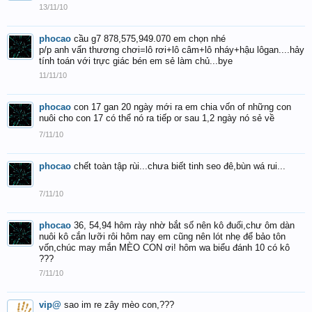
13/11/10
phocao
cầu g7 878,575,949.070 em chọn nhé
p/p anh vẩn thương chơi=lô rơi+lô câm+lô nháy+hậu lôgan....hảy
tính toán với trực giác bén em sẻ làm chủ...bye
11/11/10
phocao
con 17 gan 20 ngày mới ra em chia vốn of những con
nuôi cho con 17 có thể nó ra tiếp or sau 1,2 ngày nó sẻ về
7/11/10
phocao
chết toàn tập rùi...chưa biết tinh seo đê,bùn wá rui...
7/11/10
phocao
36, 54,94 hôm rày nhờ bắt số nên kô đuối,chư ôm dàn
nuôi kô cắn lưỡi rôi hôm nay em cũng nên lót nhẹ để bảo tôn
vốn,chúc may mắn MÈO CON ơi! hôm wa biểu đánh 10 có kô
???
7/11/10
vip@
sao im re zây mèo con,???