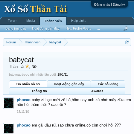
Đăng nhập | Đăng ký
Forum
Media
Help Links
Thành viên
Đang truy cập
Hoạt động gần đây
New Profile Posts
...
Forum
Thành viên
babycat
babycat
Thần Tài
, Nữ
babycat được nhìn thấy lần cuối:
19/1/11
Tin nhắn hồ sơ
Hoạt động gần đây
Các bài đăng
Thông tin
Awards
phocao
baby đi học mới zê hả,hôm nay anh zô nhớ mấy đứa em
nên hỏi thăm thôi ? sao rồi ?
13/11/10
phocao
em gái đâu rùi,sao chưa online,có còn chơi hôl ???