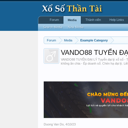
Forum
Thành viên
Help Links
Media
Search Media
New Media
Forum
Media
Example Category
VANDO88 TUYỂN ĐẠ
VANDO88 TUYỂN ĐẠI LÝ Tuyển đại lý xổ số - Thể 
không ăn chia - Ép doanh số. Chèn hạ đại lý. Li
Duong Van Do
,
4/10/23