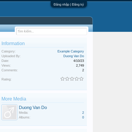
Đăng nhập | Đăng ký
Information
Category:
Example Category
Uploaded By:
Duong Van Do
Date:
4/10/23
Views:
2,749
Comments:
2
Rating:
More Media
Duong Van Do
Media:
2
Albums:
0