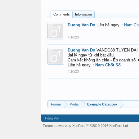
Comments
Information
Duong Van Do
Liên hệ ngay. :
Nam Ch
4/10/23
Duong Van Do
VANDO88 TUYỂN ĐẠI LÝ 
đại lý ngay từ khi bắt đầu.
Cam kết không ăn chia - Ép doanh số. C
Liên hệ ngay. :
Nam Chốt Số
4/10/23
Forum
Media
Example Category
Tiếng Việt
Forum software by XenForo™
©2010-2016 XenForo Ltd.