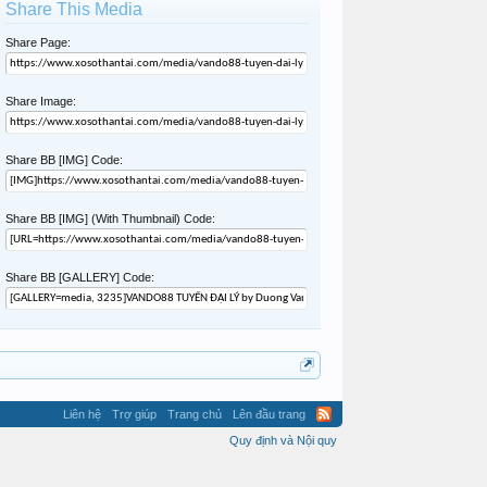
Share This Media
Share Page:
Share Image:
Share BB [IMG] Code:
Share BB [IMG] (With Thumbnail) Code:
Share BB [GALLERY] Code:
Liên hệ
Trợ giúp
Trang chủ
Lên đầu trang
Quy định và Nội quy