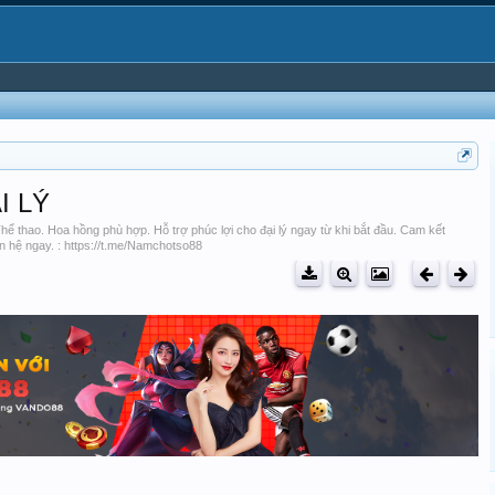
I LÝ
thao. Hoa hồng phù hợp. Hỗ trợ phúc lợi cho đại lý ngay từ khi bắt đầu. Cam kết
ên hệ ngay. : https://t.me/Namchotso88