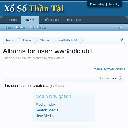
Đăng nhập | Đăng ký
Forum
Thành viên
Help Links
Media
Search Media
New Media
Forum
Media
Albums
ww88dlclub1
Albums for user: ww88dlclub1
Check out all albums created by ww88dlclub1
Media By ww88dlclub1
Sort by:
Likes
This user has not created any albums.
Media Navigation
Media Index
Search Media
New Media