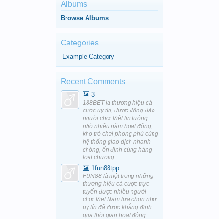
Albums
Browse Albums
Categories
Example Category
Recent Comments
3
188BET là thương hiệu cá
cược uy tín, được đông đảo
người chơi Việt tin tưởng
nhờ nhiều năm hoạt động,
kho trò chơi phong phú cùng
hệ thống giao dịch nhanh
chóng, ổn định cùng hàng
loạt chương...
1fun88tpp
FUN88 là một trong những
thương hiệu cá cược trực
tuyến được nhiều người
chơi Việt Nam lựa chọn nhờ
uy tín đã được khẳng định
qua thời gian hoạt động.