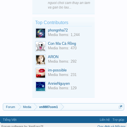
nguoi choi cam thay an tam
va gan bo lau...
Top Contributors
phongnha72
Media Items: 1,244
Con Ma Cà Rồng
Media Items: 470
ARON
Media Items: 292
im-possible
Media Items: 231
AnnieNguyen
Media Items: 129
Forum
Media
vn8887com1
Tiếng Việt
Liên hệ
Trợ giúp
Forum software by XenForo™
Quy định và Nội quy