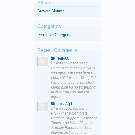
Albums
Browse Albums
Categories
Example Category
Recent Comments
Hello88
Cham soc khach hang
Hello88 co gi dac biet va vi
sao nguoi choi can hieu ro
truoc khi dat cuoc Trong linh
vuc giai tri truc tuyen, chat
luong dich vu ho tro thuong
bi xem nhe cho den khi
nguoi...
nn7777ph
Chăm sóc khách hàng
NN777: The Complete
Guide to Support, Response
Times, and What Players
Actually Experience Most
players pick a gaming