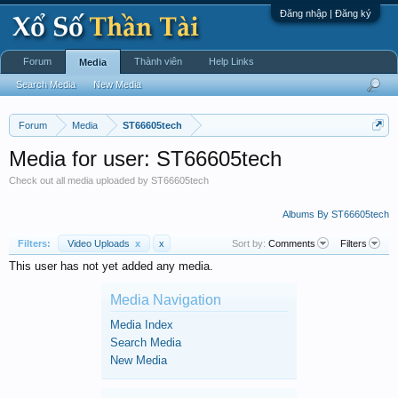
Đăng nhập | Đăng ký
Forum
Thành viên
Help Links
Media
Search Media
New Media
Forum
Media
ST66605tech
Media for user: ST66605tech
Check out all media uploaded by ST66605tech
Albums By ST66605tech
Filters:
Video Uploads
x
x
Sort by:
Comments
Filters
This user has not yet added any media.
Media Navigation
Media Index
Search Media
New Media