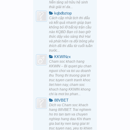
Nền tảng sở hữu hệ sinh
thái giải trí đa...
kqbdbztop
Cách cập nhật lịch thi đấu
và kết quả nhanh giúp bạn
không bỏ lỡ bất kỳ trận cầu
nào KQBD Bạn có bao giờ
thức dậy vào sáng thứ Hai
và phát hiện ra đội bóng yêu
thích đã thi đấu từ cuối tuần
trước...
KKWINzx
Cham soc khach hang
KKWIN – Bi quyet giu chan
nguoi choi va toi uu doanh
thu Trong thi truong giai tri
truc tuyen canh tranh khoc
liet hien nay, cham soc
khach hang KKWIN khong
chi la mot bo phan...
88VBET
Dich vu Cham soc khach
hang 88VBET: Trai nghiem
ho tro tan tam va chuyen
nghiep hang dau Khi tham
gia bat ky nen tang giai tri
truc tuyen nao, yeu to khien