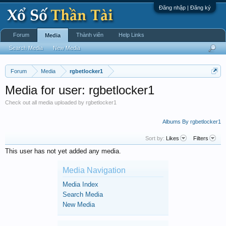
Đăng nhập | Đăng ký
Forum
Thành viên
Help Links
Media
Search Media
New Media
Forum
Media
rgbetlocker1
Media for user: rgbetlocker1
Check out all media uploaded by rgbetlocker1
Albums By rgbetlocker1
Sort by:
Likes
Filters
This user has not yet added any media.
Media Navigation
Media Index
Search Media
New Media