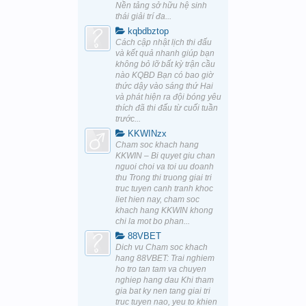
Nền tảng sở hữu hệ sinh
thái giải trí đa...
kqbdbztop
Cách cập nhật lịch thi đấu
và kết quả nhanh giúp bạn
không bỏ lỡ bất kỳ trận cầu
nào KQBD Bạn có bao giờ
thức dậy vào sáng thứ Hai
và phát hiện ra đội bóng yêu
thích đã thi đấu từ cuối tuần
trước...
KKWINzx
Cham soc khach hang
KKWIN – Bi quyet giu chan
nguoi choi va toi uu doanh
thu Trong thi truong giai tri
truc tuyen canh tranh khoc
liet hien nay, cham soc
khach hang KKWIN khong
chi la mot bo phan...
88VBET
Dich vu Cham soc khach
hang 88VBET: Trai nghiem
ho tro tan tam va chuyen
nghiep hang dau Khi tham
gia bat ky nen tang giai tri
truc tuyen nao, yeu to khien