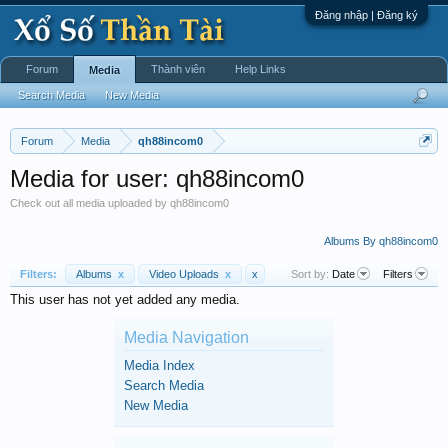
Đăng nhập | Đăng ký
Forum
Thành viên
Help Links
Media
Search Media
New Media
Forum
Media
qh88incom0
Media for user: qh88incom0
Check out all media uploaded by qh88incom0
Albums By qh88incom0
Filters:
Albums
x
Video Uploads
x
x
Sort by:
Date
Filters
This user has not yet added any media.
Media Navigation
Media Index
Search Media
New Media