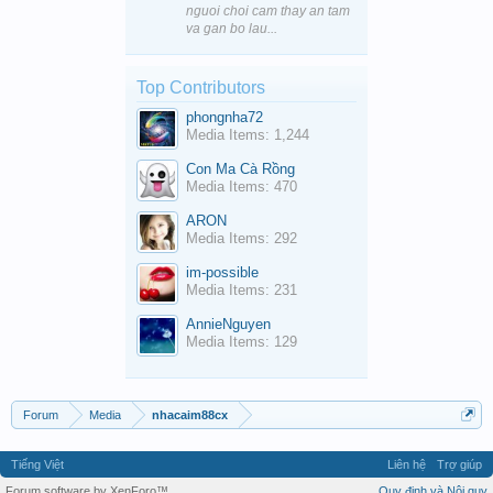
nguoi choi cam thay an tam
va gan bo lau...
Top Contributors
phongnha72
Media Items: 1,244
Con Ma Cà Rồng
Media Items: 470
ARON
Media Items: 292
im-possible
Media Items: 231
AnnieNguyen
Media Items: 129
Forum
Media
nhacaim88cx
Tiếng Việt
Liên hệ
Trợ giúp
Forum software by XenForo™
Quy định và Nội quy