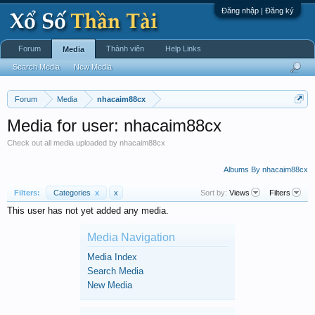
Đăng nhập | Đăng ký
Forum
Thành viên
Help Links
Media
Search Media
New Media
Forum
Media
nhacaim88cx
Media for user: nhacaim88cx
Check out all media uploaded by nhacaim88cx
Albums By nhacaim88cx
Filters:
Categories
x
x
Sort by:
Views
Filters
This user has not yet added any media.
Media Navigation
Media Index
Search Media
New Media