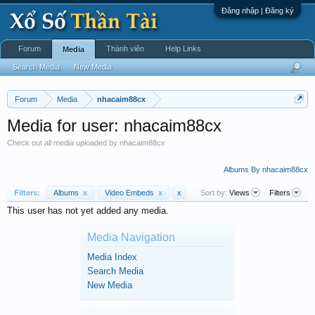
Đăng nhập | Đăng ký
Forum
Thành viên
Help Links
Media
Search Media
New Media
Forum
Media
nhacaim88cx
Media for user: nhacaim88cx
Check out all media uploaded by nhacaim88cx
Albums By nhacaim88cx
Filters:
Albums
x
Video Embeds
x
x
Sort by:
Views
Filters
This user has not yet added any media.
Media Navigation
Media Index
Search Media
New Media