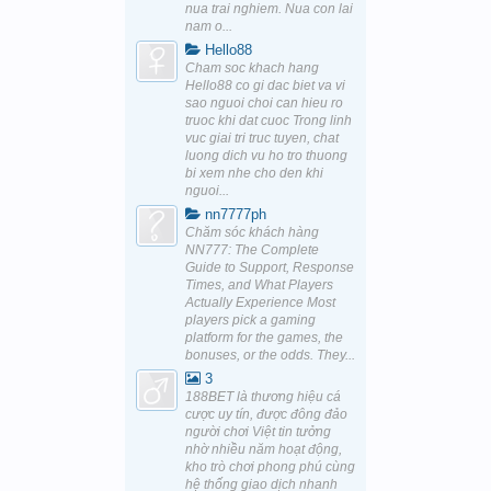
nua trai nghiem. Nua con lai
nam o...
Hello88
Cham soc khach hang
Hello88 co gi dac biet va vi
sao nguoi choi can hieu ro
truoc khi dat cuoc Trong linh
vuc giai tri truc tuyen, chat
luong dich vu ho tro thuong
bi xem nhe cho den khi
nguoi...
nn7777ph
Chăm sóc khách hàng
NN777: The Complete
Guide to Support, Response
Times, and What Players
Actually Experience Most
players pick a gaming
platform for the games, the
bonuses, or the odds. They...
3
188BET là thương hiệu cá
cược uy tín, được đông đảo
người chơi Việt tin tưởng
nhờ nhiều năm hoạt động,
kho trò chơi phong phú cùng
hệ thống giao dịch nhanh