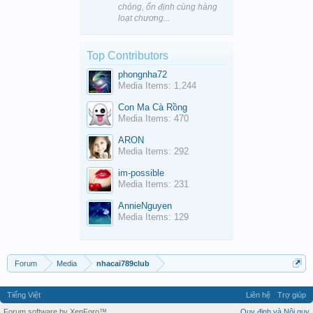
chóng, ổn định cùng hàng
loạt chương...
Top Contributors
phongnha72
Media Items: 1,244
Con Ma Cà Rồng
Media Items: 470
ARON
Media Items: 292
im-possible
Media Items: 231
AnnieNguyen
Media Items: 129
Forum
Media
nhacai789club
Tiếng Việt
Liên hệ
Trợ giúp
Forum software by XenForo™
Quy định và Nội quy