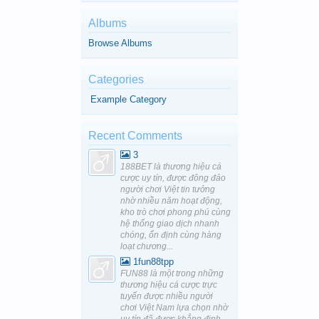
Albums
Browse Albums
Categories
Example Category
Recent Comments
3
188BET là thương hiệu cá
cược uy tín, được đông đảo
người chơi Việt tin tưởng
nhờ nhiều năm hoạt động,
kho trò chơi phong phú cùng
hệ thống giao dịch nhanh
chóng, ổn định cùng hàng
loạt chương...
1fun88tpp
FUN88 là một trong những
thương hiệu cá cược trực
tuyến được nhiều người
chơi Việt Nam lựa chọn nhờ