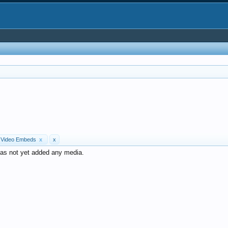
Video Embeds
x
x
has not yet added any media.