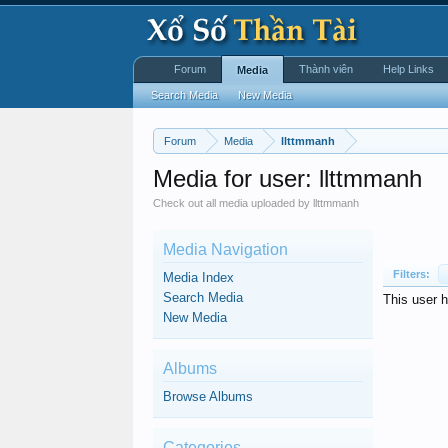
Forum
Thành viên
Help Links
Media
Search Media
New Media
Forum
Media
llttmmanh
Media for user: llttmmanh
Check out all media uploaded by llttmmanh
Media Navigation
Filters:
Media Index
Search Media
This user 
New Media
Albums
Browse Albums
Categories