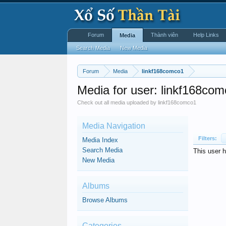
Forum
Thành viên
Help Links
Media
Search Media
New Media
Forum
Media
linkf168comco1
Media for user: linkf168co
Check out all media uploaded by linkf168comco1
Media Navigation
Filters:
Media Index
Search Media
This user 
New Media
Albums
Browse Albums
Categories