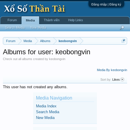
Đăng nhập | Đăng ký
Forum
Thành viên
Help Links
Media
Search Media
New Media
Forum
Media
Albums
keobongvin
Albums for user: keobongvin
Check out all albums created by keobongvin
Media By keobongvin
Sort by:
Likes
This user has not created any albums.
Media Navigation
Media Index
Search Media
New Media