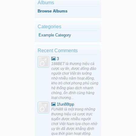
Albums
Browse Albums
Categories
Example Category
Recent Comments
3
188BET là thương hiệu cá
cược uy tín, được đông đảo
người chơi Việt tin tưởng
nhờ nhiều năm hoạt động,
kho trò chơi phong phú cùng
hệ thống giao dịch nhanh
chóng, ổn định cùng hàng
loạt chương...
1fun88tpp
FUN88 là một trong những
thương hiệu cá cược trực
tuyến được nhiều người
chơi Việt Nam lựa chọn nhờ
uy tín đã được khẳng định
qua thời gian hoạt động.