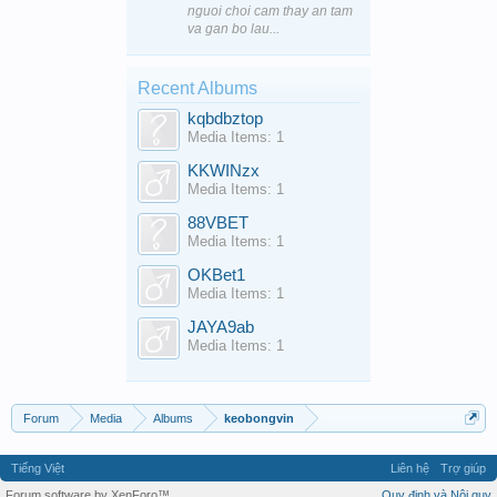
nguoi choi cam thay an tam
va gan bo lau...
Recent Albums
kqbdbztop
Media Items: 1
KKWINzx
Media Items: 1
88VBET
Media Items: 1
OKBet1
Media Items: 1
JAYA9ab
Media Items: 1
Forum
Media
Albums
keobongvin
Tiếng Việt
Liên hệ
Trợ giúp
Forum software by XenForo™
Quy định và Nội quy