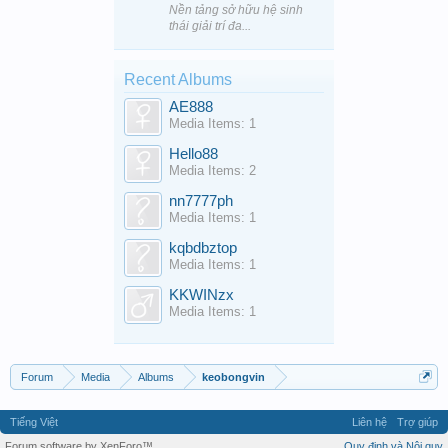
Nền tảng sở hữu hệ sinh
thái giải trí đa...
Recent Albums
AE888
Media Items: 1
Hello88
Media Items: 2
nn7777ph
Media Items: 1
kqbdbztop
Media Items: 1
KKWINzx
Media Items: 1
Forum
Media
Albums
keobongvin
Tiếng Việt
Liên hệ
Trợ giúp
Forum software by XenForo™
Quy định và Nội quy