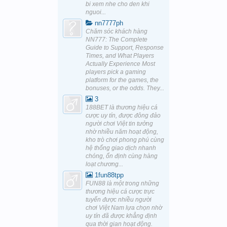
bi xem nhe cho den khi
nguoi...
nn7777ph
Chăm sóc khách hàng
NN777: The Complete
Guide to Support, Response
Times, and What Players
Actually Experience Most
players pick a gaming
platform for the games, the
bonuses, or the odds. They...
3
188BET là thương hiệu cá
cược uy tín, được đông đảo
người chơi Việt tin tưởng
nhờ nhiều năm hoạt động,
kho trò chơi phong phú cùng
hệ thống giao dịch nhanh
chóng, ổn định cùng hàng
loạt chương...
1fun88tpp
FUN88 là một trong những
thương hiệu cá cược trực
tuyến được nhiều người
chơi Việt Nam lựa chọn nhờ
uy tín đã được khẳng định
qua thời gian hoạt động.