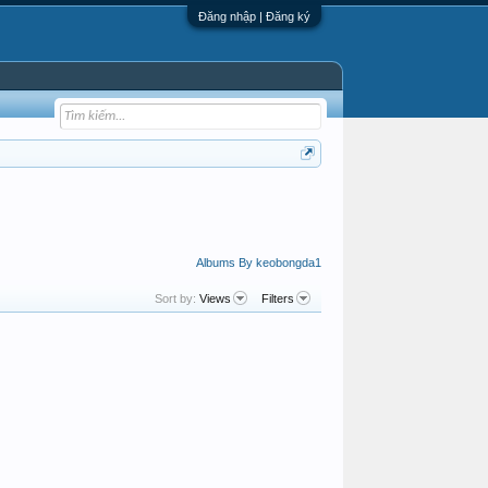
Đăng nhập | Đăng ký
Albums By keobongda1
Sort by:
Views
Filters