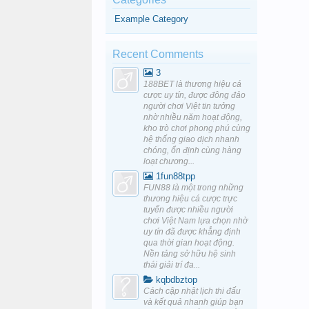
Example Category
Recent Comments
3
188BET là thương hiệu cá
cược uy tín, được đông đảo
người chơi Việt tin tưởng
nhờ nhiều năm hoạt động,
kho trò chơi phong phú cùng
hệ thống giao dịch nhanh
chóng, ổn định cùng hàng
loạt chương...
1fun88tpp
FUN88 là một trong những
thương hiệu cá cược trực
tuyến được nhiều người
chơi Việt Nam lựa chọn nhờ
uy tín đã được khẳng định
qua thời gian hoạt động.
Nền tảng sở hữu hệ sinh
thái giải trí đa...
kqbdbztop
Cách cập nhật lịch thi đấu
và kết quả nhanh giúp bạn