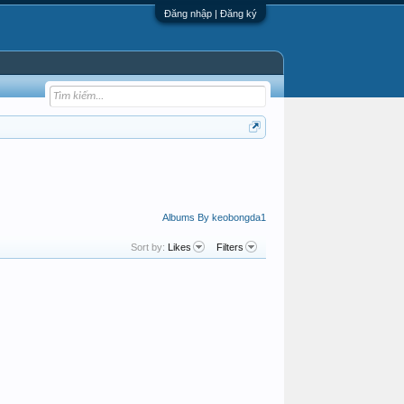
Đăng nhập | Đăng ký
Albums By keobongda1
Sort by:
Likes
Filters