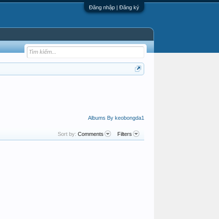
Đăng nhập | Đăng ký
Albums By keobongda1
Sort by:
Comments
Filters