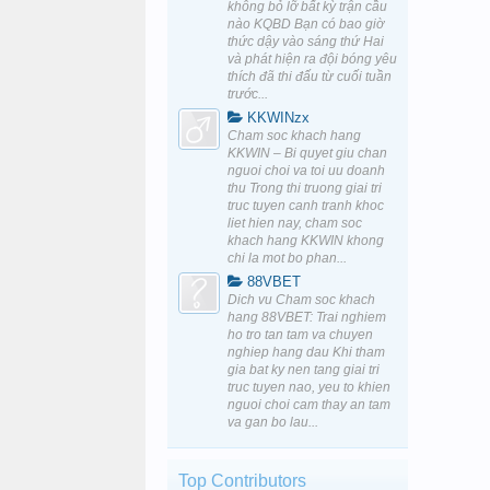
không bỏ lỡ bất kỳ trận cầu
nào KQBD Bạn có bao giờ
thức dậy vào sáng thứ Hai
và phát hiện ra đội bóng yêu
thích đã thi đấu từ cuối tuần
trước...
KKWINzx
Cham soc khach hang
KKWIN – Bi quyet giu chan
nguoi choi va toi uu doanh
thu Trong thi truong giai tri
truc tuyen canh tranh khoc
liet hien nay, cham soc
khach hang KKWIN khong
chi la mot bo phan...
88VBET
Dich vu Cham soc khach
hang 88VBET: Trai nghiem
ho tro tan tam va chuyen
nghiep hang dau Khi tham
gia bat ky nen tang giai tri
truc tuyen nao, yeu to khien
nguoi choi cam thay an tam
va gan bo lau...
Top Contributors