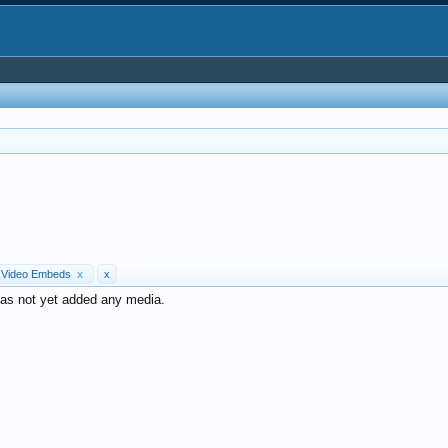
Video Embeds
x
x
has not yet added any media.