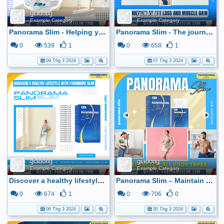
giadong
giadong
Example Category
Example Category
Panorama Slim - Helping you achieve the perfect body shape
Panorama Slim - The journey of fat loss and muscle gain
0
539
1
0
658
1
09 Thg 3 2024
07 Thg 3 2024
giadong
giadong
Example Category
Example Category
Discover a healthy lifestyle with Panorama Slim
Panorama Slim – Maintain nutrient balance
0
674
1
0
706
0
06 Thg 3 2024
30 Thg 3 2024