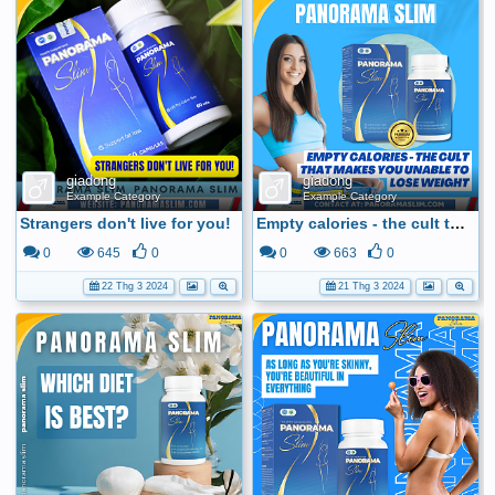
giadong
giadong
Example Category
Example Category
Strangers don't live for you!
Empty calories - the cult that makes you unable to lose weight
0
645
0
0
663
0
22 Thg 3 2024
21 Thg 3 2024