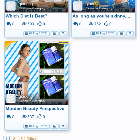
giadong
giadong
Example Category
Example Category
Which Diet Is Best?
As long as you're skinny, you're beautiful in everything
0
593
0
0
752
0
20 Thg 3 2024
19 Thg 3 2024
giadong
Example Category
Morden Beauty Perspective
0
537
0
18 Thg 3 2024
1
2
3
Tiếp >