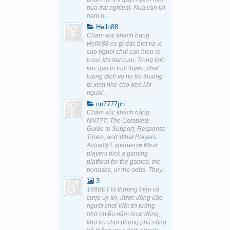
nua trai nghiem. Nua con lai
nam o...
Hello88
Cham soc khach hang
Hello88 co gi dac biet va vi
sao nguoi choi can hieu ro
truoc khi dat cuoc Trong linh
vuc giai tri truc tuyen, chat
luong dich vu ho tro thuong
bi xem nhe cho den khi
nguoi...
nn7777ph
Chăm sóc khách hàng
NN777: The Complete
Guide to Support, Response
Times, and What Players
Actually Experience Most
players pick a gaming
platform for the games, the
bonuses, or the odds. They...
3
188BET là thương hiệu cá
cược uy tín, được đông đảo
người chơi Việt tin tưởng
nhờ nhiều năm hoạt động,
kho trò chơi phong phú cùng