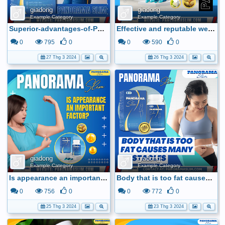
giadong
giadong
Example Category
Example Category
Superior-advantages-of-Panorama-Slim_
Effective and reputable weight loss with Panoramaslim
0
795
0
0
590
0
27 Thg 3 2024
26 Thg 3 2024
giadong
giadong
Example Category
Example Category
Is appearance an important factor in making it easy for you to achieve a lot of success?
Body that is too fat causes many obstacles
0
756
0
0
772
0
25 Thg 3 2024
23 Thg 3 2024