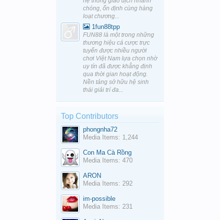
hệ thống giao dịch nhanh
chóng, ổn định cùng hàng
loạt chương...
1fun88tpp
FUN88 là một trong những
thương hiệu cá cược trực
tuyến được nhiều người
chơi Việt Nam lựa chọn nhờ
uy tín đã được khẳng định
qua thời gian hoạt động.
Nền tảng sở hữu hệ sinh
thái giải trí đa...
Top Contributors
phongnha72
Media Items: 1,244
Con Ma Cà Rồng
Media Items: 470
ARON
Media Items: 292
im-possible
Media Items: 231