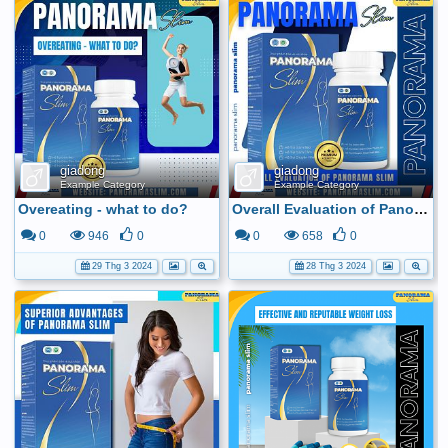
giadong
giadong
Example Category
Example Category
Overeating - what to do?
Overall Evaluation of Panorama Slim
0
946
0
0
658
0
29 Thg 3 2024
28 Thg 3 2024