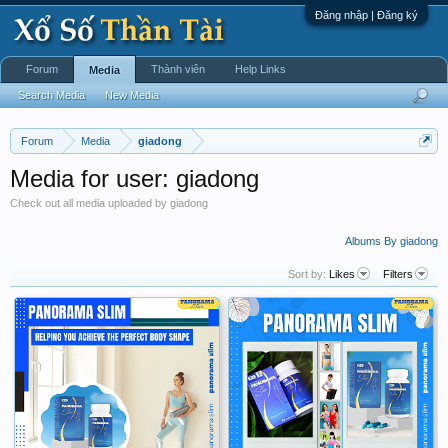
Đăng nhập | Đăng ký
Forum
Thành viên
Help Links
Media
Search Media
New Media
Forum
Media
giadong
Media for user: giadong
Check out all media uploaded by giadong
Albums By giadong
Sort by:
Likes
Filters