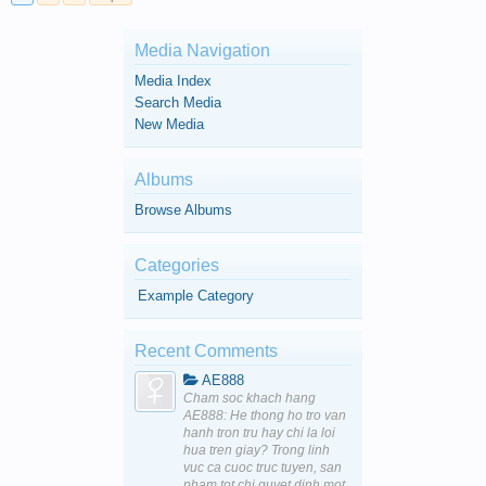
Media Navigation
Media Index
Search Media
New Media
Albums
Browse Albums
Categories
Example Category
Recent Comments
AE888
Cham soc khach hang
AE888: He thong ho tro van
hanh tron tru hay chi la loi
hua tren giay? Trong linh
vuc ca cuoc truc tuyen, san
pham tot chi quyet dinh mot