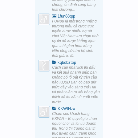
chóng, ổn định cùng hàng
loạt chương...
1fun88tpp
FUN88 là một trong những
thương hiệu cá cược trực
tuyến được nhiều người
chơi Việt Nam lựa chọn nhờ
uy tín đã được khẳng định
qua thời gian hoạt động.
Nền tảng sở hữu hệ sinh
thái giải trí đa...
kqbdbztop
Cách cập nhật lịch thi đấu
và kết quả nhanh giúp bạn
không bỏ lỡ bất kỳ trận cầu
nào KQBD Bạn có bao giờ
thức dậy vào sáng thứ Hai
và phát hiện ra đội bóng yêu
thích đã thi đấu từ cuối tuần
trước...
KKWINzx
Cham soc khach hang
KKWIN – Bi quyet giu chan
nguoi choi va toi uu doanh
thu Trong thi truong giai tri
truc tuyen canh tranh khoc