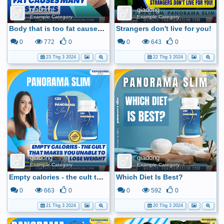
giadong
giadong
Example Category
Example Category
Body that is too fat causes many obstacles
Strangers don't live for you!
0
772
0
0
643
0
23 Thg 3 2024
22 Thg 3 2024
giadong
giadong
Example Category
Example Category
Empty calories - the cult that makes you unable to lose weight
Which Diet Is Best?
0
663
0
0
592
0
21 Thg 3 2024
20 Thg 3 2024