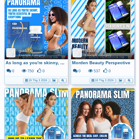
giadong
giadong
Example Category
Example Category
As long as you're skinny, you're beautiful in everything
Morden Beauty Perspective
0
750
0
0
537
0
19 Thg 3 2024
18 Thg 3 2024