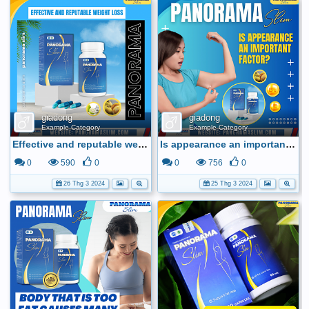
giadong
giadong
Example Category
Example Category
Effective and reputable weight loss with Panoramaslim
Is appearance an important factor in making it easy for you to achieve a lot of success?
0
590
0
0
756
0
26 Thg 3 2024
25 Thg 3 2024