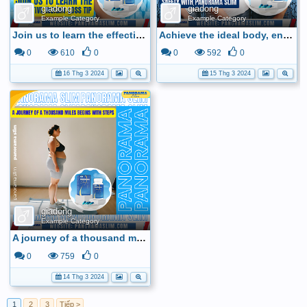
giadong
giadong
Example Category
Example Category
Join us to learn the effective weight loss tip
Achieve the ideal body, ensure safety with Panorama Slim
0
610
0
0
592
0
16 Thg 3 2024
15 Thg 3 2024
giadong
Example Category
A journey of a thousand miles begins with steps
0
759
0
14 Thg 3 2024
1
2
3
Tiếp >