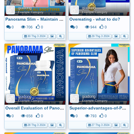
giadong
giadong
Example Category
Example Category
Panorama Slim – Maintain nutrient balance
Overeating - what to do?
0
706
0
0
944
0
30 Thg 3 2024
29 Thg 3 2024
giadong
giadong
Example Category
Example Category
Overall Evaluation of Panorama Slim
Superior-advantages-of-Panorama-Slim_
0
658
0
0
793
0
28 Thg 3 2024
27 Thg 3 2024