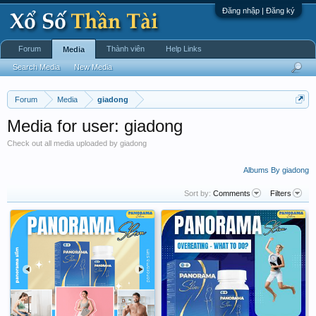
Đăng nhập | Đăng ký
Forum
Thành viên
Help Links
Media
Search Media
New Media
Forum
Media
giadong
Media for user: giadong
Check out all media uploaded by giadong
Albums By giadong
Sort by:
Comments
Filters