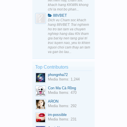
liet hien nay, cham soc
khach hang KKWIN khong
chi la mot bo phan...
88VBET
Dich vu Cham soc khach
hang 88VBET: Trai nghiem
ho tro tan tam va chuyen
nghiep hang dau Khi tham
gia bat ky nen tang giai tri
truc tuyen nao, yeu to khien
nguoi choi cam thay an tam
va gan bo lau...
Top Contributors
phongnha72
Media Items: 1,244
Con Ma Cà Rồng
Media Items: 470
ARON
Media Items: 292
im-possible
Media Items: 231