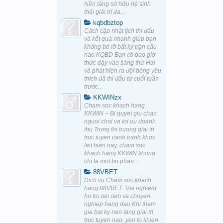
Nền tảng sở hữu hệ sinh
thái giải trí đa...
kqbdbztop
Cách cập nhật lịch thi đấu
và kết quả nhanh giúp bạn
không bỏ lỡ bất kỳ trận cầu
nào KQBD Bạn có bao giờ
thức dậy vào sáng thứ Hai
và phát hiện ra đội bóng yêu
thích đã thi đấu từ cuối tuần
trước...
KKWINzx
Cham soc khach hang
KKWIN – Bi quyet giu chan
nguoi choi va toi uu doanh
thu Trong thi truong giai tri
truc tuyen canh tranh khoc
liet hien nay, cham soc
khach hang KKWIN khong
chi la mot bo phan...
88VBET
Dich vu Cham soc khach
hang 88VBET: Trai nghiem
ho tro tan tam va chuyen
nghiep hang dau Khi tham
gia bat ky nen tang giai tri
truc tuyen nao, yeu to khien