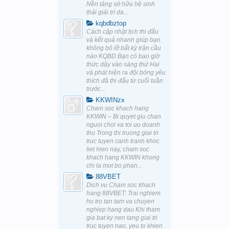
Nền tảng sở hữu hệ sinh
thái giải trí đa...
kqbdbztop
Cách cập nhật lịch thi đấu
và kết quả nhanh giúp bạn
không bỏ lỡ bất kỳ trận cầu
nào KQBD Bạn có bao giờ
thức dậy vào sáng thứ Hai
và phát hiện ra đội bóng yêu
thích đã thi đấu từ cuối tuần
trước...
KKWINzx
Cham soc khach hang
KKWIN – Bi quyet giu chan
nguoi choi va toi uu doanh
thu Trong thi truong giai tri
truc tuyen canh tranh khoc
liet hien nay, cham soc
khach hang KKWIN khong
chi la mot bo phan...
88VBET
Dich vu Cham soc khach
hang 88VBET: Trai nghiem
ho tro tan tam va chuyen
nghiep hang dau Khi tham
gia bat ky nen tang giai tri
truc tuyen nao, yeu to khien