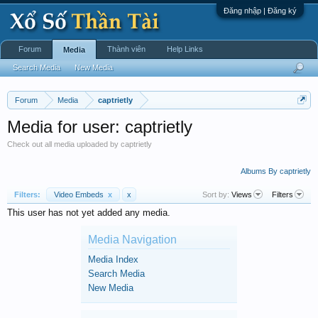
Đăng nhập | Đăng ký
Forum
Thành viên
Help Links
Media
Search Media
New Media
Forum
Media
captrietly
Media for user: captrietly
Check out all media uploaded by captrietly
Albums By captrietly
Filters:
Video Embeds
x
x
Sort by:
Views
Filters
This user has not yet added any media.
Media Navigation
Media Index
Search Media
New Media