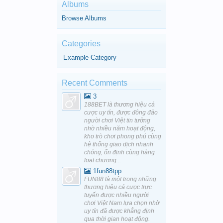
Albums
Browse Albums
Categories
Example Category
Recent Comments
3
188BET là thương hiệu cá
cược uy tín, được đông đảo
người chơi Việt tin tưởng
nhờ nhiều năm hoạt động,
kho trò chơi phong phú cùng
hệ thống giao dịch nhanh
chóng, ổn định cùng hàng
loạt chương...
1fun88tpp
FUN88 là một trong những
thương hiệu cá cược trực
tuyến được nhiều người
chơi Việt Nam lựa chọn nhờ
uy tín đã được khẳng định
qua thời gian hoạt động.