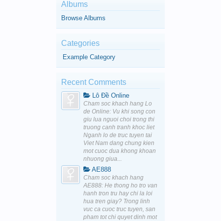
Albums
Browse Albums
Categories
Example Category
Recent Comments
Lô Đề Online
Cham soc khach hang Lo
de Online: Vu khi song con
giu lua nguoi choi trong thi
truong canh tranh khoc liet
Nganh lo de truc tuyen tai
Viet Nam dang chung kien
mot cuoc dua khong khoan
nhuong giua...
AE888
Cham soc khach hang
AE888: He thong ho tro van
hanh tron tru hay chi la loi
hua tren giay? Trong linh
vuc ca cuoc truc tuyen, san
pham tot chi quyet dinh mot