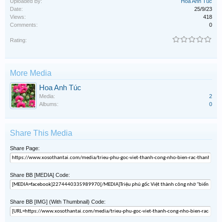
Uploaded By:
Hoa Anh Túc
Date:
25/9/23
Views:
418
Comments:
0
Rating:
More Media
Hoa Anh Túc
Media:
2
Albums:
0
Share This Media
Share Page:
Share BB [MEDIA] Code:
Share BB [IMG] (With Thumbnail) Code: