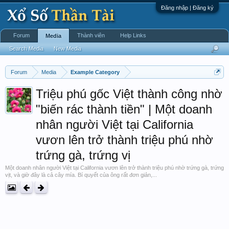
Đăng nhập | Đăng ký
Forum
Thành viên
Help Links
Media
Search Media
New Media
Forum
Media
Example Category
Triệu phú gốc Việt thành công nhờ
"biến rác thành tiền" | Một doanh
nhân người Việt tại California
vươn lên trở thành triệu phú nhờ
trứng gà, trứng vị
Một doanh nhân người Việt tại California vươn lên trở thành triệu phú nhờ trứng gà, trứng
vịt, và giờ đây là cả cây mía. Bí quyết của ông rất đơn giản,...