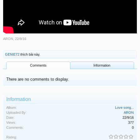
ARON
,
22/9/16
GENIE72
thích bài này.
Comments
Information
There are no comments to display.
Information
Album:
Love song...
Uploaded By:
ARON
Date:
22/9/16
Views:
377
Comments:
0
Rating: