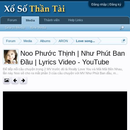
Đăng nhập | Đăng ký
Forum
Thành viên
Help Links
Media
Search Media
New Media
Forum
Media
Albums
ARON
Love song...
Noo Phước Thịnh | Như Phút Ban
Đầu | Lyrics Video - YouTube
Để tiếp nối câu chuyện trong 2 MV trước đó là Really Love You và Mãi Mãi Bên Nhau,
lần này Noo sẽ cho ra mắt phần 3 của câu chuyện với MV Như Phút Ban đầu, m...