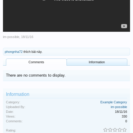
im-possible
,
18/11/16
phongnha72
thích bài này.
Comments
Information
There are no comments to display.
Information
Category:
Example Category
Uploaded By:
im-possible
Date:
18/11/16
Views:
330
Comments:
0
Rating: