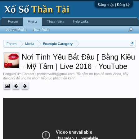
Đăng nhập | Đăng ký
Forum
Thành viên
Help Links
Media
Search Media
New Media
Forum
Media
Example Category
Nơi Tình Yêu Bắt Đầu [ Bằng Kiều
- Mỹ Tâm ] Live 2016 - YouTube
PenguinFilm Contact : phithienvu89@gmail.com Rất cảm ơn bạn đã xem Video, hãy
đăng ký để ủng hộ nhóm tiếp tục phát triển kênh.