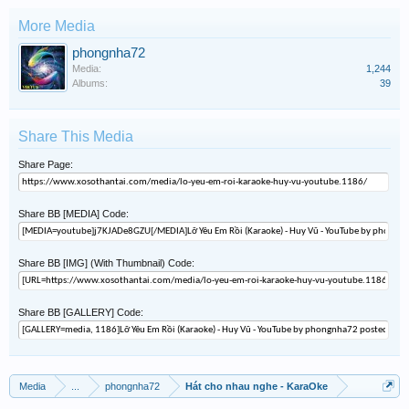
More Media
phongnha72
Media:
1,244
Albums:
39
Share This Media
Share Page:
Share BB [MEDIA] Code:
Share BB [IMG] (With Thumbnail) Code:
Share BB [GALLERY] Code:
Media
...
phongnha72
Hát cho nhau nghe - KaraOke