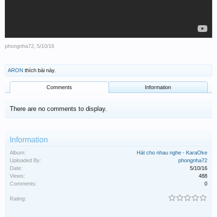
phongnha72
,
5/10/16
ARON
thích bài này.
Comments
Information
There are no comments to display.
Information
Album:
Hát cho nhau nghe - KaraOke
Uploaded By:
phongnha72
Date:
5/10/16
Views:
488
Comments:
0
Rating: