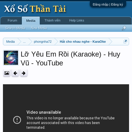
Đăng nhập | Đăng ký
Forum
Thành viên
Help Links
Media
Search Media
New Media
Media
...
phongnha72
Hát cho nhau nghe - KaraOke
Lỡ Yêu Em Rồi (Karaoke) - Huy
Vũ - YouTube