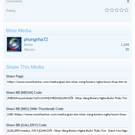
Comments:
0
Rating:
More Media
phongnha72
Media:
1,244
Albums:
39
Share This Media
Share Page:
Share BB [MEDIA] Code:
Share BB [IMG] (With Thumbnail) Code:
Share BB [GALLERY] Code: