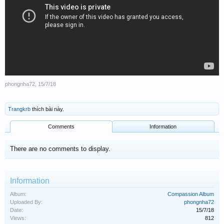
phongnha72
,
15/7/18
Trangkrb
thích bài này.
Comments
Information
There are no comments to display.
Information
Album:
Compassion Album
Uploaded By:
phongnha72
Date:
15/7/18
Views:
812