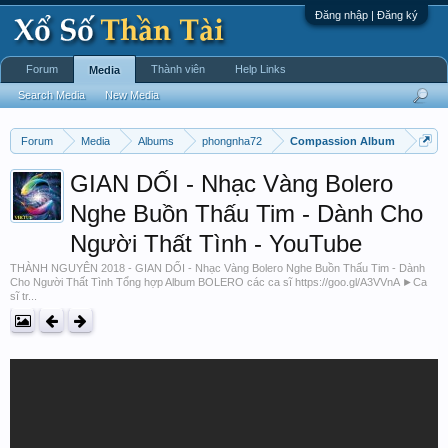
Đăng nhập | Đăng ký
Forum
Thành viên
Help Links
Media
Search Media
New Media
Forum
Media
Albums
phongnha72
Compassion Album
GIAN DỐI - Nhạc Vàng Bolero
Nghe Buồn Thấu Tim - Dành Cho
Người Thất Tình - YouTube
THÀNH NGUYÊN 2018 - GIAN DỐI - Nhạc Vàng Bolero Nghe Buồn Thấu Tim - Dành
Cho Người Thất Tình Tổng hợp Album BOLERO các ca sĩ https://goo.gl/A3VVnA ►Ca
sĩ tr...