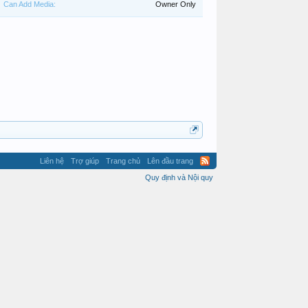
Can Add Media:
Owner Only
Liên hệ
Trợ giúp
Trang chủ
Lên đầu trang
Quy định và Nội quy