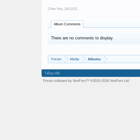
Chim Yén
,
26/12/21
Album Comments
There are no comments to display.
Forum
Media
Albums
Tiếng Việt
Forum software by XenForo™
©2010-2016 XenForo Ltd.