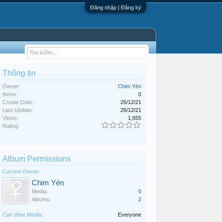
Đăng nhập | Đăng ký
Thông tin
Owner:
Chim Yén
Items:
0
Create Date:
26/12/21
Last Update:
26/12/21
Views:
1,655
Rating:
Album Permissions
Current Owner:
Chim Yén
Media:
0
Albums:
2
Can View Media:
Everyone