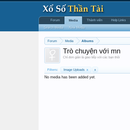
Forum
Thành viên
Help Links
Media
Search Media
New Media
Forum
Media
Albums
Trò chuyện với mn
Chỉ đơn giản là giao tiếp với các bạn thôi
Filters:
Image Uploads
x
x
No media has been added yet.