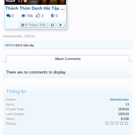
0 x
Thách Thức Danh Hài Tập 8 (3/6/2015) - Full HD - YouTube
0
788
3
0
15 Tháng 5 2016
Administrator
,
15/5/16
ARON
thích bài này.
Album Comments
There are no comments to display.
Thông tin
Owner:
Administrator
Items:
13
Create Date:
15/5/16
Last Update:
15/5/16
Views:
8,036
Rating: