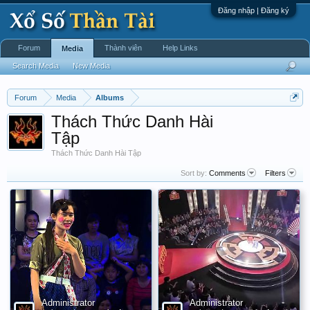
Đăng nhập | Đăng ký
Forum
Thành viên
Help Links
Media
Search Media
New Media
Forum
Media
Albums
Thách Thức Danh Hài
Tập
Thách Thức Danh Hài Tập
Sort by:
Comments
Filters
Administrator
Administrator