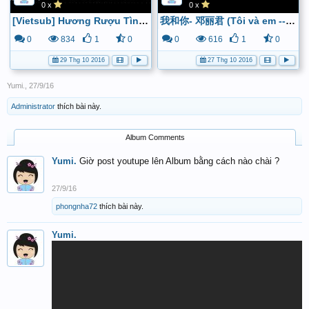
0 x
0 x
[Vietsub] Hương Rượu Tình Nồng - Trần Khiết Nghi & Trương Học Hữu (OST Hương Đồng Gió Nội) - YouTube
我和你- 邓丽君 (Tôi và em -- Đặng Lệ Quân) - YouTube
0
834
1
0
0
616
1
0
29 Thg 10 2016
27 Thg 10 2016
Yumi.
,
27/9/16
Administrator
thích bài này.
Album Comments
Yumi.
Giờ post youtupe lên Album bằng cách nào chài ?
27/9/16
phongnha72
thích bài này.
Yumi.