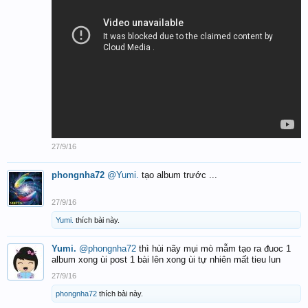
27/9/16
phongnha72
@Yumi.
tạo album trước ...
27/9/16
Yumi.
thích bài này.
Yumi.
@phongnha72
thì hùi nãy mụi mò mẫm tạo ra đuoc 1
album xong ùi post 1 bài lên xong ùi tự nhiên mất tieu lun
27/9/16
phongnha72
thích bài này.