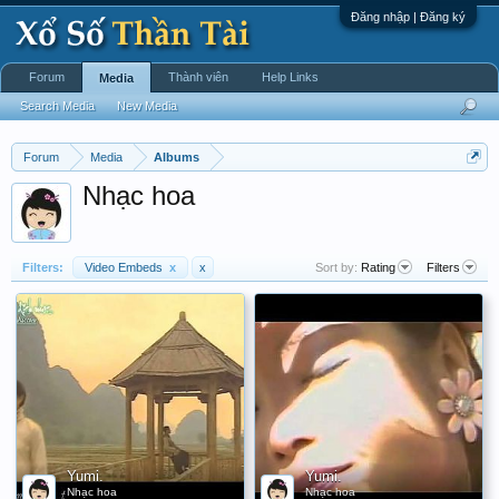
Đăng nhập | Đăng ký
Forum
Thành viên
Help Links
Media
Search Media
New Media
Forum
Media
Albums
Nhạc hoa
Filters:
Video Embeds
x
x
Sort by:
Rating
Filters
Yumi.
Yumi.
Nhạc hoa
Nhạc hoa