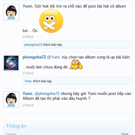
Yumi.
Giờ hok bik tìm ra chỗ nào để post bài hát zô album
lun .. Ọc
27/9/16
phongnha72
thích bài này.
phongnha72
@Yumi.
tùy chọn tạo album xong là up bài luôn
.. muội làm chưa đúng đó
27/9/16
Yumi.
thích bài này.
Yumi.
@phongnha72
nhưng bây giờ Yumi muốn post tiếp vào
Album đã tạo thì phải vào đâu huynh ?
27/9/16
Thông tin
Owner:
Yumi.