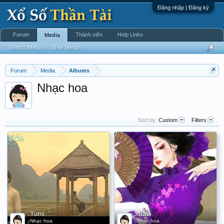
Đăng nhập | Đăng ký
Forum
Thành viên
Help Links
Media
Search Media
New Media
Forum
Media
Albums
Nhạc hoa
Sort by:
Custom
Filters
Yumi.
Yumi.
Nhạc hoa
Nhạc hoa