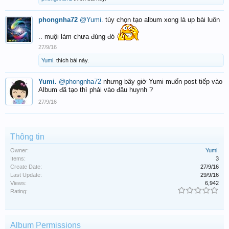
phongnha72
@Yumi.
tùy chọn tạo album xong là up bài luôn
.. muội làm chưa đúng đó
27/9/16
Yumi.
thích bài này.
Yumi.
@phongnha72
nhưng bây giờ Yumi muốn post tiếp vào
Album đã tạo thì phải vào đâu huynh ?
27/9/16
Thông tin
Owner:
Yumi.
Items:
3
Create Date:
27/9/16
Last Update:
29/9/16
Views:
6,942
Rating:
Album Permissions