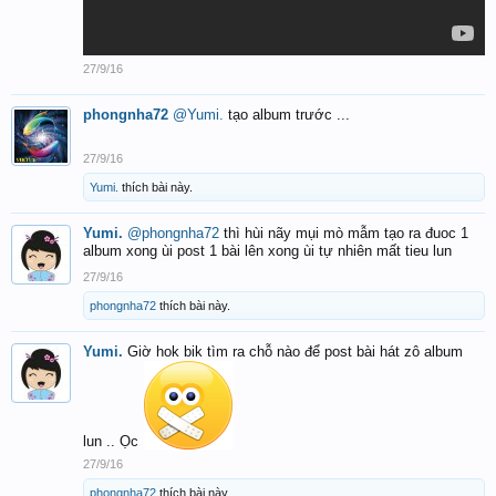
27/9/16
phongnha72
@Yumi.
tạo album trước ...
27/9/16
Yumi.
thích bài này.
Yumi.
@phongnha72
thì hùi nãy mụi mò mẫm tạo ra đuoc 1
album xong ùi post 1 bài lên xong ùi tự nhiên mất tieu lun
27/9/16
phongnha72
thích bài này.
Yumi.
Giờ hok bik tìm ra chỗ nào để post bài hát zô album
lun .. Ọc
27/9/16
phongnha72
thích bài này.