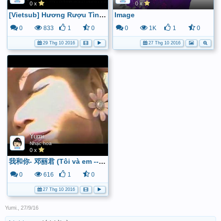
0 x
0 x
[Vietsub] Hương Rượu Tình Nồng - Trần Khiết Nghi & Trương Học Hữu (OST Hương Đồng Gió Nội) - YouTube
Image
0
833
1
0
0
1K
1
0
29 Thg 10 2016
27 Thg 10 2016
Yumi.
Nhạc hoa
0 x
我和你- 邓丽君 (Tôi và em -- Đặng Lệ Quân) - YouTube
0
616
1
0
27 Thg 10 2016
Yumi.
,
27/9/16