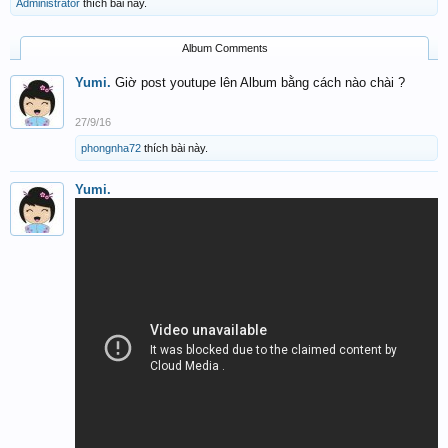
Administrator
thích bài này.
Album Comments
Yumi.
Giờ post youtupe lên Album bằng cách nào chài ?
27/9/16
phongnha72
thích bài này.
Yumi.