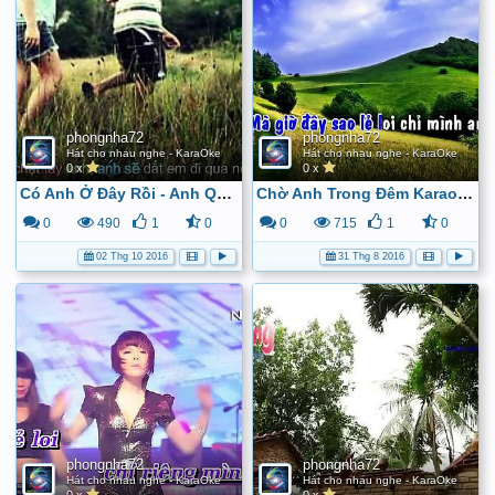
phongnha72
phongnha72
Hát cho nhau nghe - KaraOke
Hát cho nhau nghe - KaraOke
0 x
0 x
Có Anh Ở Đây Rồi - Anh Quân Idol [Video Lyric + Kara] - YouTube
Chờ Anh Trong Đêm Karaoke HD [Beat Chuẩn] - YouTube
0
490
1
0
0
715
1
0
02 Thg 10 2016
31 Thg 8 2016
phongnha72
phongnha72
Hát cho nhau nghe - KaraOke
Hát cho nhau nghe - KaraOke