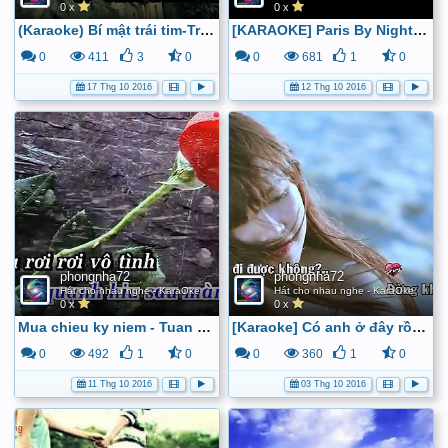
0 x
0 x
(Karaoke) Bí mật trái tim-Trương Y Du ft Diệu Hiền (beat gốc) - YouTube
[KARAOKE] Paris By Night 72 - Nếu Đời Không Có Anh - Mai Thiên Vân - YouTube
0
411
3
0
0
681
1
0
17 Thg 10 2016
12 Thg 10 2016
phongnha72
phongnha72
Hát cho nhau nghe - KaraOke
Hát cho nhau nghe - KaraOke
0 x
0 x
Mua chieu ky niem - Tuan Vu - version hay nhat - YouTube
[Karaoke] Có anh ở đây rồi - Anh Quân idol - YouTube
0
492
1
0
0
360
1
0
11 Thg 10 2016
03 Thg 10 2016