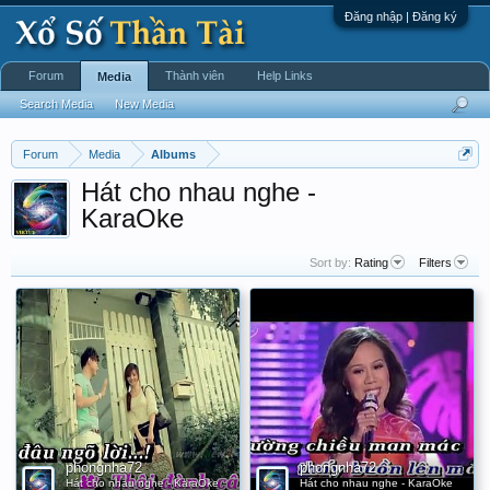
Đăng nhập | Đăng ký
Forum
Thành viên
Help Links
Media
Search Media
New Media
Forum
Media
Albums
Hát cho nhau nghe -
KaraOke
Sort by:
Rating
Filters
phongnha72
phongnha72
Hát cho nhau nghe - KaraOke
Hát cho nhau nghe - KaraOke