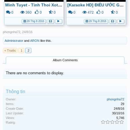
Minh Tuyet - Tinh Thoi Xot Xa 2 - YouTube
[Karaoke HD] ĐIỀU ƯỚC GIẢN ĐƠN - AKIRA PHAN | Beat gốc | - YouTube
0
360
0
0
0
472
0
0
29 Thg 8 2016
29 Thg 8 2016
phongnha72
,
24/8/16
Administrator
and
ARON
like this.
< Trước
1
2
Album Comments
There are no comments to display.
Thông tin
Owner:
phongnha72
Items:
29
Create Date:
24/8/16
Last Update:
30/10/16
Views:
5,746
Rating: