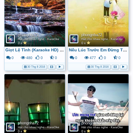
phongnha72
phongnha72
Hát cho nhau nghe - KaraOke
Hát cho nhau nghe - KaraOke
0 x
0 x
Giọt Lệ Tình (Karaoke HD) - Trí Hải (Full Beat) - YouTube
Nếu Lúc Trước Em Đừng Tới - YouTube
0
480
0
0
0
477
0
0
30 Thg 8 2016
30 Thg 8 2016
phongnha72
phongnha72
Hát cho nhau nghe - KaraOke
Hát cho nhau nghe - KaraOke
0 x
0 x