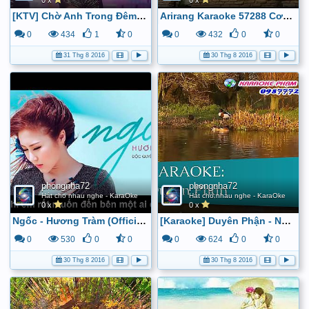
0 x
0 x
[KTV] Chờ Anh Trong Đêm (Remix) Demo - Saka Truong Tuyen - YouTube
Arirang Karaoke 57288 Cơn Bão Nghiêng Đêm (Official) - YouTube
0
434
1
0
0
432
0
0
31 Thg 8 2016
30 Thg 8 2016
phongnha72
phongnha72
Hát cho nhau nghe - KaraOke
Hát cho nhau nghe - KaraOke
0 x
0 x
Ngốc - Hương Tràm (Official Lyric Audio) - YouTube
[Karaoke] Duyên Phận - Như Quỳnh - YouTube
0
530
0
0
0
624
0
0
30 Thg 8 2016
30 Thg 8 2016