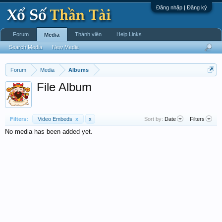
Đăng nhập | Đăng ký
Forum
Thành viên
Help Links
Media
Search Media
New Media
Forum
Media
Albums
File Album
Filters:
Video Embeds
x
x
Sort by:
Date
Filters
No media has been added yet.