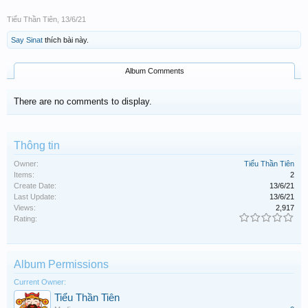
Tiểu Thần Tiên
,
13/6/21
Say Sinat
thích bài này.
Album Comments
There are no comments to display.
Thông tin
Owner:
Tiểu Thần Tiên
Items:
2
Create Date:
13/6/21
Last Update:
13/6/21
Views:
2,917
Rating:
Album Permissions
Current Owner:
Tiểu Thần Tiên