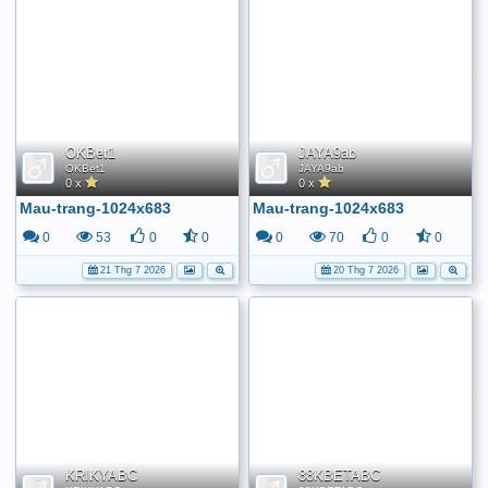
OKBet1
JAYA9ab
OKBet1
JAYA9ab
0 x
0 x
Mau-trang-1024x683
Mau-trang-1024x683
0
53
0
0
0
70
0
0
21 Thg 7 2026
20 Thg 7 2026
KRIKYABC
88KBETABC