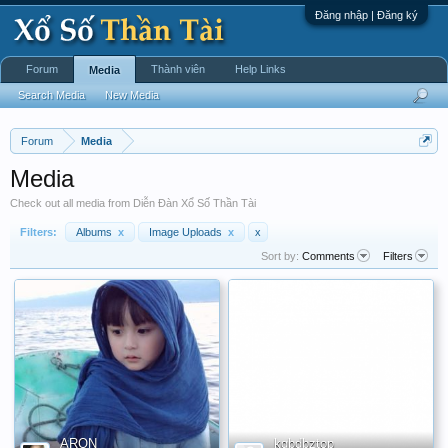
Đăng nhập | Đăng ký
Forum
Thành viên
Help Links
Media
Search Media
New Media
Forum
Media
Media
Check out all media from Diễn Đàn Xổ Số Thần Tài
Filters:
Albums
x
Image Uploads
x
x
Sort by:
Comments
Filters
ARON
kqbdbztop