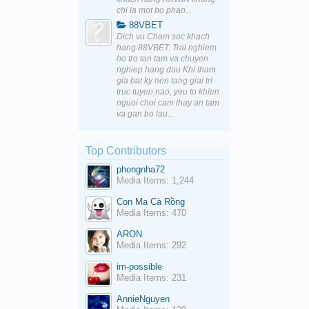
chi la mot bo phan...
88VBET
Dich vu Cham soc khach
hang 88VBET: Trai nghiem
ho tro tan tam va chuyen
nghiep hang dau Khi tham
gia bat ky nen tang giai tri
truc tuyen nao, yeu to khien
nguoi choi cam thay an tam
va gan bo lau...
Top Contributors
phongnha72
Media Items: 1,244
Con Ma Cà Rồng
Media Items: 470
ARON
Media Items: 292
im-possible
Media Items: 231
AnnieNguyen