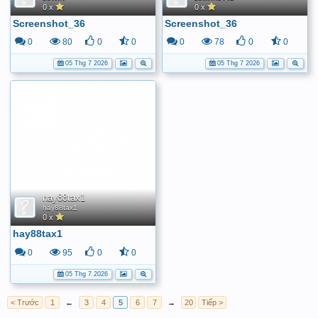
0 x
0 x
Screenshot_36
Screenshot_36
0
80
0
0
0
78
0
0
05 Thg 7 2026
05 Thg 7 2026
hay88tax1
hay88tax1
0 x
hay88tax1
0
95
0
0
05 Thg 7 2026
< Trước
1
←
3
4
5
6
7
→
20
Tiếp >