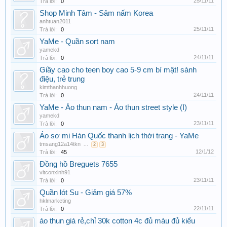
25/11/11
Trả lời:
0
Shop Minh Tâm - Sâm nấm Korea
anhtuan2011
25/11/11
Trả lời:
0
YaMe - Quần sort nam
yamekd
24/11/11
Trả lời:
0
Giầy cao cho teen boy cao 5-9 cm bí mật! sành
điệu, trẻ trung
kimthanhhuong
24/11/11
Trả lời:
0
YaMe - Áo thun nam - Áo thun street style (I)
yamekd
23/11/11
Trả lời:
0
Áo sơ mi Hàn Quốc thanh lịch thời trang - YaMe
tmsang12a14tkn
...
2
3
12/1/12
Trả lời:
45
Đồng hồ Breguets 7655
vitconxinh91
23/11/11
Trả lời:
0
Quần lót Su - Giảm giá 57%
hklmarketing
22/11/11
Trả lời:
0
áo thun giá rẻ,chỉ 30k cotton 4c đủ màu đủ kiểu