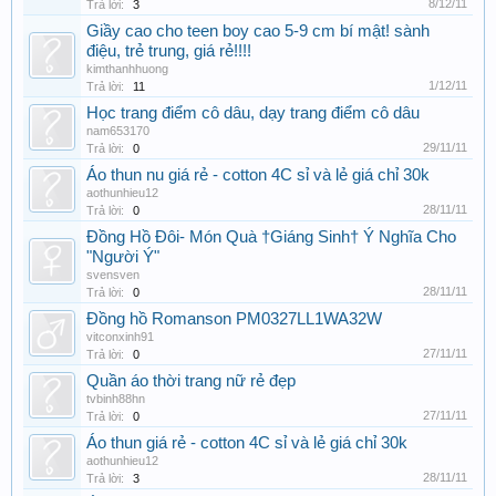
8/12/11
Trả lời:
3
Giầy cao cho teen boy cao 5-9 cm bí mật! sành
điệu, trẻ trung, giá rẻ!!!!
kimthanhhuong
1/12/11
Trả lời:
11
Học trang điểm cô dâu, dạy trang điểm cô dâu
nam653170
29/11/11
Trả lời:
0
Áo thun nu giá rẻ - cotton 4C sỉ và lẻ giá chỉ 30k
aothunhieu12
28/11/11
Trả lời:
0
Đồng Hồ Đôi- Món Quà †Giáng Sinh† Ý Nghĩa Cho
"Người Ý"
svensven
28/11/11
Trả lời:
0
Đồng hồ Romanson PM0327LL1WA32W
vitconxinh91
27/11/11
Trả lời:
0
Quần áo thời trang nữ rẻ đẹp
tvbinh88hn
27/11/11
Trả lời:
0
Áo thun giá rẻ - cotton 4C sỉ và lẻ giá chỉ 30k
aothunhieu12
28/11/11
Trả lời:
3