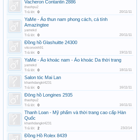
Vacheron Contantin 2886
thaohpu2
20/11/11
Trả lời:
0
YaMe - Áo thun nam phong cách, cá tính
Amazingtee
yamekd
20/11/11
Trả lời:
0
Đồng hồ Glashuitte 24300
vitconxinh91
19/11/11
Trả lời:
0
YaMe - Áo khoác nam - Áo khoác Da thời trang
yamekd
18/11/11
Trả lời:
0
Salon tóc Mai Lan
khanhdangkt4231
16/11/11
Trả lời:
0
Đông hồ Longines 2935
thaohpu2
16/11/11
Trả lời:
0
Thanh Loan - Mỹ phẩm và thời trang cao cấp Hàn
Quốc
khanhdangkt4231
23/2/14
Trả lời:
2
Đồng Hồ Rolex 8439