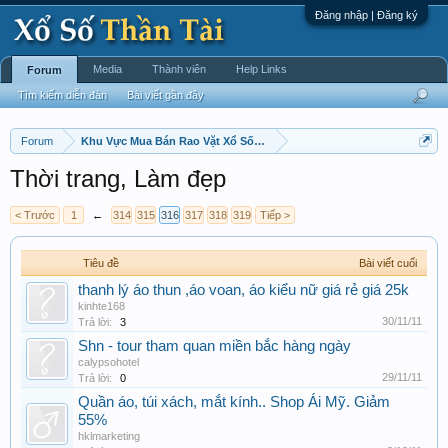
Đăng nhập | Đăng ký
Media
Thành viên
Help Links
Forum
Tìm kiếm diễn đàn
Bài viết gần đây
Forum
Khu Vực Mua Bán Rao Vặt Xổ Số Thần Tài Chấm Cơm !
Thời trang, Làm đẹp
< Trước
1
←
314
315
316
317
318
319
Tiếp >
Tiêu đề
Bài viết cuối
thanh lý áo thun ,áo voan, áo kiểu nữ giá rẻ giá 25k
kinhte168
30/11/11
Trả lời:
3
Shn - tour tham quan miền bắc hàng ngày
calypsohotel
29/11/11
Trả lời:
0
Quần áo, túi xách, mắt kính.. Shop Ái Mỹ. Giảm
55%
hklmarketing