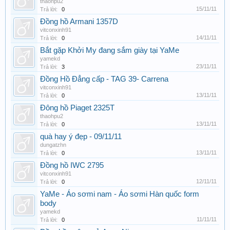
thaohpu2
15/11/11
Trả lời:
0
Đồng hồ Armani 1357D
vitconxinh91
14/11/11
Trả lời:
0
Bắt gặp Khởi My đang sắm giày tại YaMe
yamekd
23/11/11
Trả lời:
3
Đồng Hồ Đẳng cấp - TAG 39- Carrena
vitconxinh91
13/11/11
Trả lời:
0
Đông hồ Piaget 2325T
thaohpu2
13/11/11
Trả lời:
0
quà hay ý đẹp - 09/11/11
dungatzhn
13/11/11
Trả lời:
0
Đồng hồ IWC 2795
vitconxinh91
12/11/11
Trả lời:
0
YaMe - Áo sơmi nam - Áo sơmi Hàn quốc form
body
yamekd
11/11/11
Trả lời:
0