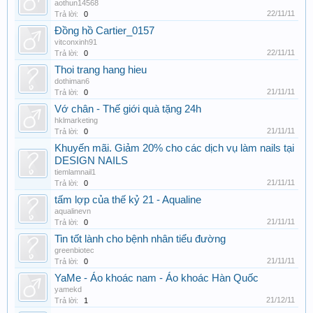
aothun14568
22/11/11
Trả lời:
0
Đồng hồ Cartier_0157
vitconxinh91
22/11/11
Trả lời:
0
Thoi trang hang hieu
dothiman6
21/11/11
Trả lời:
0
Vớ chân - Thế giới quà tặng 24h
hklmarketing
21/11/11
Trả lời:
0
Khuyến mãi. Giảm 20% cho các dịch vụ làm nails tại
DESIGN NAILS
tiemlamnail1
21/11/11
Trả lời:
0
tấm lợp của thế kỷ 21 - Aqualine
aqualinevn
21/11/11
Trả lời:
0
Tin tốt lành cho bệnh nhân tiểu đường
greenbiotec
21/11/11
Trả lời:
0
YaMe - Áo khoác nam - Áo khoác Hàn Quốc
yamekd
21/12/11
Trả lời:
1