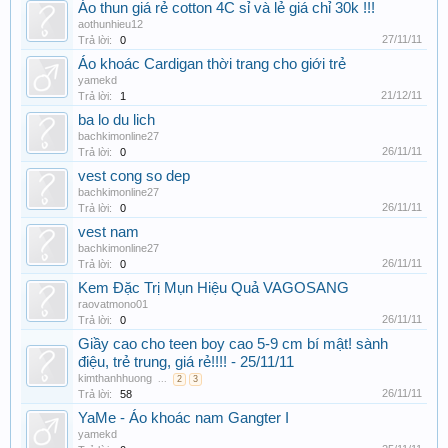
Áo thun giá rẻ cotton 4C sỉ và lẻ giá chỉ 30k !!!
aothunhieu12
27/11/11
Trả lời:
0
Áo khoác Cardigan thời trang cho giới trẻ
yamekd
21/12/11
Trả lời:
1
ba lo du lich
bachkimonline27
26/11/11
Trả lời:
0
vest cong so dep
bachkimonline27
26/11/11
Trả lời:
0
vest nam
bachkimonline27
26/11/11
Trả lời:
0
Kem Đặc Trị Mụn Hiệu Quả VAGOSANG
raovatmono01
26/11/11
Trả lời:
0
Giầy cao cho teen boy cao 5-9 cm bí mật! sành
điệu, trẻ trung, giá rẻ!!!! - 25/11/11
kimthanhhuong
...
2
3
26/11/11
Trả lời:
58
YaMe - Áo khoác nam Gangter I
yamekd