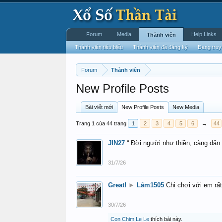
Forum
Media
Help Links
Thành viên
Thành viên tiêu biểu
Thành viên đã đăng ký
Đang truy
Forum
Thành viên
New Profile Posts
Bài viết mới
New Profile Posts
New Media
Trang 1 của 44 trang
1
2
3
4
5
6
→
44
JIN27
“ Đời người như thiền, càng dấn
31/7/26
Great!
►
Lâm1505
Chị chơi với em rấ
30/7/26
Con Chim Le Le
thích bài này.