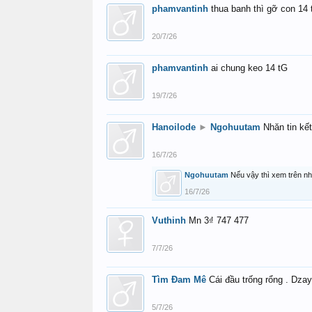
phamvantinh
thua banh thì gỡ con 14 
20/7/26
phamvantinh
ai chung keo 14 tG
19/7/26
Hanoilode
►
Ngohuutam
Nhăn tin kế
16/7/26
Ngohuutam
Nếu vậy thì xem trên n
16/7/26
Vuthinh
Mn 3₫ 747 477
7/7/26
Tìm Đam Mê
Cái đầu trống rổng . Dzay
5/7/26