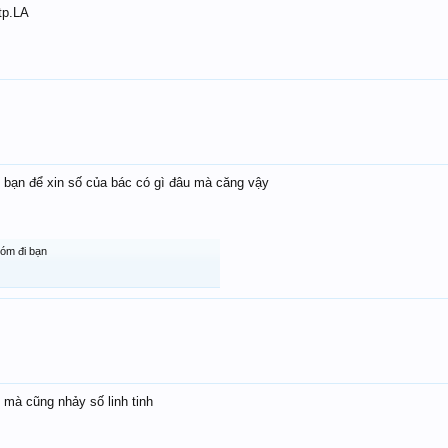
tp.LA
t bạn để xin số của bác có gì đâu mà căng vậy
hóm đi bạn
 mà cũng nhảy số linh tinh