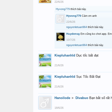
22/6/26
Hyvong779
thích bài này.
Hyvong779
Cám ơn anh
22/6/26
nguyenletuan964
thích bài này.
Huydensg
Em cũng ko chơi app. Em 
10/7/26
nguyenletuan964
thích bài này.
Kiepluhanhld
Dục tốc bất đạt
21/6/26
Kiepluhanhld
Sục Tốc Bất Đạt
21/6/26
Hanoilode
►
Divabuo
Bạn bắt số rất 
18/6/26