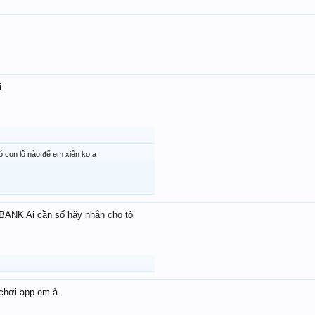
ị
con lô nào để em xiên ko ạ
ANK Ai cần số hãy nhắn cho tôi
chơi app em à.