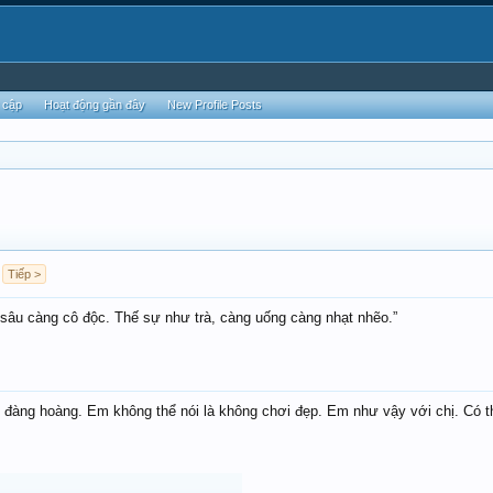
 cập
Hoạt động gần đây
New Profile Posts
Tiếp >
 sâu càng cô độc. Thế sự như trà, càng uống càng nhạt nhẽo.”
t đàng hoàng. Em không thể nói là không chơi đẹp. Em như vậy với chị. Có 