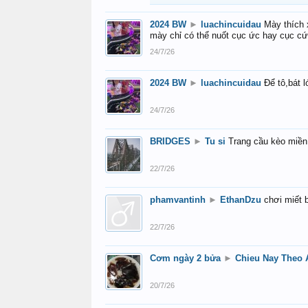
2024 BW
►
luachincuidau
Mày thích 
mày chỉ có thể nuốt cục ức hay cục c
24/7/26
2024 BW
►
luachincuidau
Để tô,bát 
24/7/26
BRIDGES
►
Tu si
Trang cầu kèo miền 
22/7/26
phamvantinh
►
EthanDzu
chơi miết 
22/7/26
Cơm ngày 2 bửa
►
Chieu Nay Theo 
20/7/26