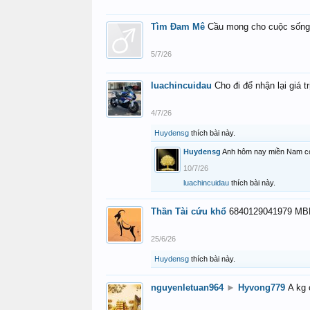
Tìm Đam Mê
Cầu mong cho cuộc sống
5/7/26
luachincuidau
Cho đi để nhận lại giá tr
4/7/26
Huydensg
thích bài này.
Huydensg
Anh hôm nay miền Nam có 
10/7/26
luachincuidau
thích bài này.
Thần Tài cứu khổ
6840129041979 MBB
25/6/26
Huydensg
thích bài này.
nguyenletuan964
►
Hyvong779
A kg 