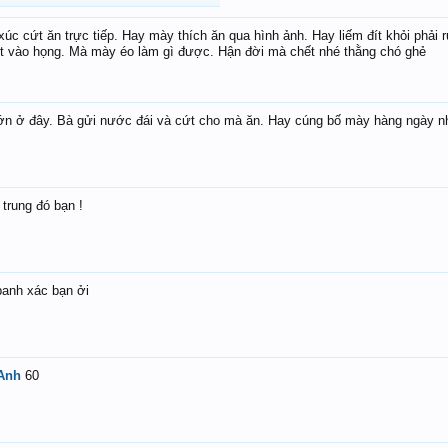
xúc cứt ăn trực tiếp. Hay mày thích ăn qua hình ảnh. Hay liếm đít khỏi phả
ứt vào họng. Mà mày éo làm gì được. Hận đời mà chết nhé thằng chó ghẻ
lớn ở đây. Bà gửi nước đái và cứt cho mà ăn. Hay cúng bố mày hàng ngày n
trung đó bạn !
banh xác bạn ởi
Anh
60